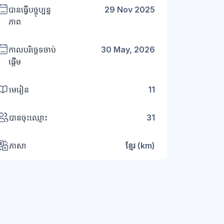
បានធ្វើបច្ចុប្បន្ន
29 Nov 2025
ភាព
កាលបរិច្ឆេទចាប់
30 May, 2026
ផ្តើម
មេរៀន
11
បានចុះឈ្មោះ
31
ភាសា
ខ្មែរ ‎(km)‎