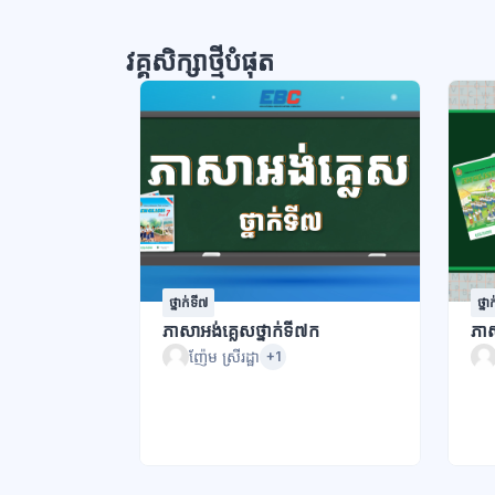
វគ្គសិក្សាថ្មីបំផុត
ថ្នាក់ទី៧
ថ្នា
ភាសាអង់គ្លេសថ្នាក់ទី៧ក
ភាស
ញ៉ែម ស្រីរដ្ឋា
+1