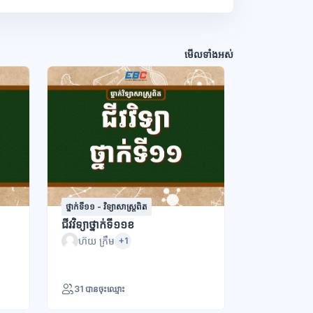
មើលទាំងអស់
ថ្នាក់ទី១១ - វិទ្យាសាស្រ្តពិត
ជីវវិទ្យាថ្នាក់ទី១១ខ
ហ៊យ ក្រឹម
+1
31 បានចុះឈ្មោះ