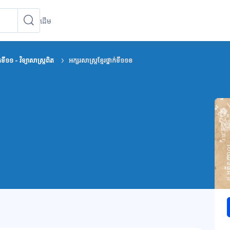
ដើម
ស្វែងរកវគ្គសិក្សា
ស្វែងរកវគ្គសិក្សា
ក់ទី១១ - វិទ្យាសាស្រ្តពិត
អក្សរសាស្រ្តខ្មែរថ្នាក់ទី១១ខ