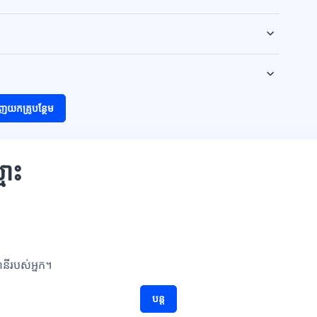
ញយកគ្រូបន្ថែម
មោះ
ណនីរបស់អ្នក។
បន្ត