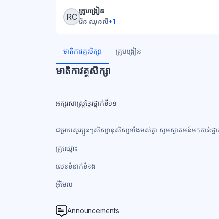
ប្លុក
គ្រូបង្រៀន
RC
រ៉ែន ឈុនលី
+1
ប្លុក
មាតិកាវគ្គសិក្សា
គ្រូបង្រៀន
មាតិកាវគ្គសិក្សា
អក្សរសាស្រ្តខ្មែរថ្នាក់ទី១១
ជម្រាបសួរប្អូនៗសិស្សានុសិស្សទាំងអស់គ្នា សូមស្វាគមន៍មកកាន់ថ្នា
គ្រូឈ្មោះ
លេខទំនាក់ទំនង​
អ៊ីមែល
Announcements