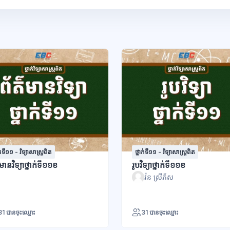
ាក់ទី១១ - វិទ្យាសាស្រ្តពិត
ថ្នាក់ទី១១ - វិទ្យាសាស្រ្តពិត
៌មានវិទ្យាថ្នាក់ទី១១ខ
រូបវិទ្យាថ្នាក់ទី១១ខ
វ៉ន ស្រីភ័ស
31 បានចុះឈ្មោះ
31 បានចុះឈ្មោះ