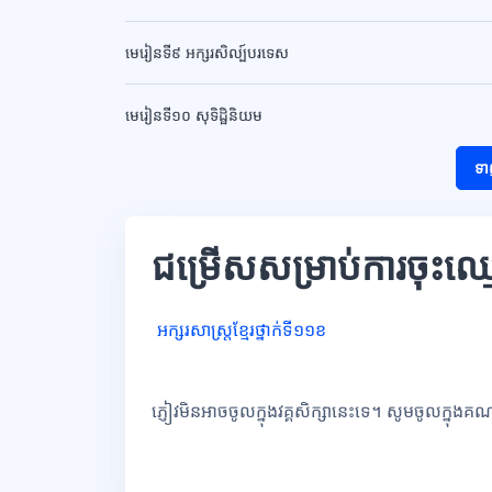
មេរៀនទី៩ អក្សរសិល្ប៍បរទេស
មេរៀនទី១០ សុទិដ្ឋិនិយម
ទា
ជម្រើសសម្រាប់ការចុះឈ្
អក្សរសាស្រ្តខ្មែរថ្នាក់ទី១១ខ
ភ្ញៀវមិនអាចចូលក្នុងវគ្គសិក្សានេះទេ។ សូមចូលក្នុងគ