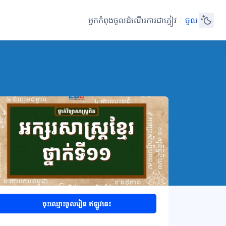
អ្នកកំពុងចូលដំណើរការជាភ្ញៀវ
ចូល
ចុះឈ្មោះចូលរៀន ឥឡូវនេះ