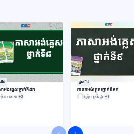
ក់ទី៨
ថ្នាក់ទី៩
ាអង់គ្លេសថ្នាក់ទី៨ក
ភាសាអង់គ្លេសថ្នាក់ទី៩ក
អ៊ិត សោភា
ញ៉ែម ស្រីរដ្ឋា
+2
+1