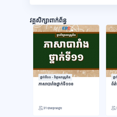
វគ្គសិក្សាពាក់ព័ន្ធ
ថ្នាក់ទី១១ - វិទ្យាសាស្រ្តពិត
ថ្ន
ភាសាបារាំងថ្នាក់ទី១១ខ
ព័ត
31 បានចុះឈ្មោះ