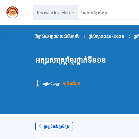
រំលងទៅកាន់មាតិកាមេ
Knowledge Hub
វិទ្យាល័យ វត្តបារាយណ៍វិហារពីរ
ឆ្នាំសិក្សា2025-2026
ថ្នា
អក្សរសាស្រ្តខ្មែរថ្នាក់ទី១១ខ
កម្រិតដំបូង
កម្រិតជំនាញ:
ត្រឡប់ទៅវគ្គសិក្សា