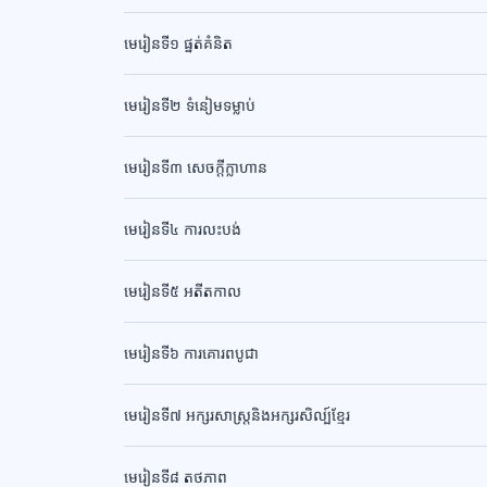
មេរៀនទី១ ផ្នត់គំនិត
មេរៀនទី២ ទំនៀមទម្លាប់
មេរៀនទី៣ សេចក្តីក្លាហាន
មេរៀនទី៤ ការលះបង់
មេរៀនទី៥ អតីតកាល
មេរៀនទី៦ ការគោរពបូជា
មេរៀនទី៧ អក្សរសាស្រ្តនិងអក្សរសិល្ប៍ខ្មែរ
មេរៀនទី៨ តថភាព