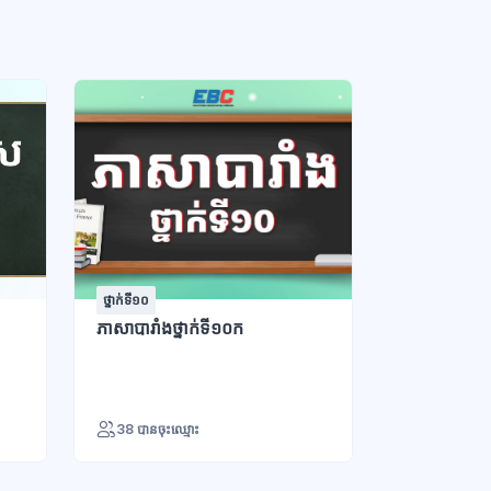
ថ្នាក់ទី១០
ថ្នាក់ទី១១ - វិទ្យ
ភាសាបារាំងថ្នាក់ទី១០ក
ភាសាបារាំងថ្
38 បានចុះឈ្មោះ
28 បានចុះឈ្