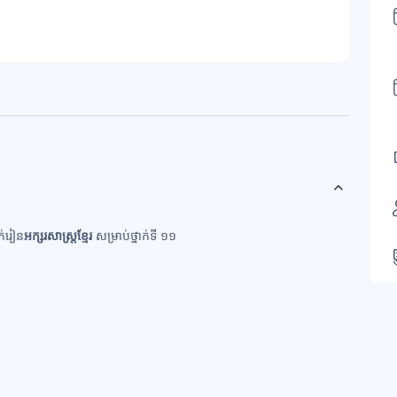
ក់រៀន
អក្សរសាស្រ្ដខ្មែរ
សម្រាប់ថ្នាក់ទី ១១