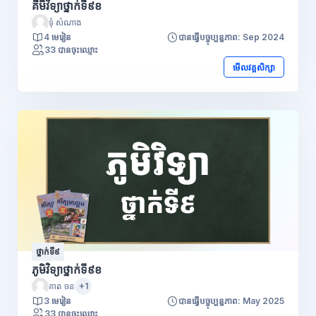
គីមីវិទ្យាថ្នាក់ទី៩ខ
ទុំ សំណាង
4 មេរៀន
បានធ្វើបច្ចុប្បន្នភាព: Sep 2024
33 បានចុះឈ្មោះ
មើលវគ្គសិក្សា
ថ្នាក់ទី៩
ភូមិវិទ្យាថ្នាក់ទី៩ខ
គាត ចន
+1
3 មេរៀន
បានធ្វើបច្ចុប្បន្នភាព: May 2025
33 បានចុះឈ្មោះ