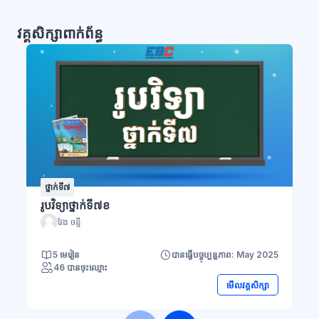
វគ្គសិក្សាពាក់ព័ន្ធ
ថ្នាក់ទី៧
រូបវិទ្យាថ្នាក់ទី៧ខ
វែង ចន្នី
5 មេរៀន
បានធ្វើបច្ចុប្បន្នភាព: May 2025
46 បានចុះឈ្មោះ
មើលវគ្គសិក្សា