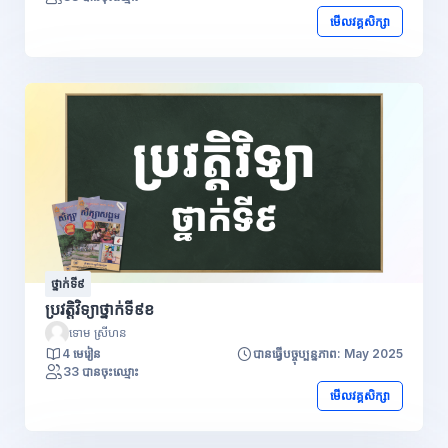
មើលវគ្គសិក្សា
ថ្នាក់ទី៩
ប្រវត្តិវិទ្យាថ្នាក់ទី៩ខ
ទោម ស្រីហន
4 មេរៀន
បានធ្វើបច្ចុប្បន្នភាព: May 2025
33 បានចុះឈ្មោះ
មើលវគ្គសិក្សា