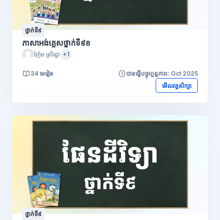
ថ្នាក់ទី៩
ភាសាអង់គ្លេសថ្នាក់ទី៩ខ
ញ៉ែម ស្រីរដ្ឋា
+1
34 មេរៀន
បានធ្វើបច្ចុប្បន្នភាព: Oct 2025
មើលវគ្គសិក្សា
ថ្នាក់ទី៩