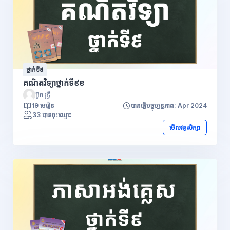
ថ្នាក់ទី៩
គណិតវិទ្យាថ្នាក់ទី៩ខ
អ៊ូច វុទ្ធី
19 មេរៀន
បានធ្វើបច្ចុប្បន្នភាព: Apr 2024
33 បានចុះឈ្មោះ
មើលវគ្គសិក្សា