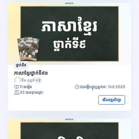
ថ្នាក់ទី៩
ភាសាខ្មែរថ្នាក់ទី៩ខ
ខឹម ពុទ្ធាវី
+2
11 មេរៀន
បានធ្វើបច្ចុប្បន្នភាព: Oct 2025
33 បានចុះឈ្មោះ
មើលវគ្គសិក្សា