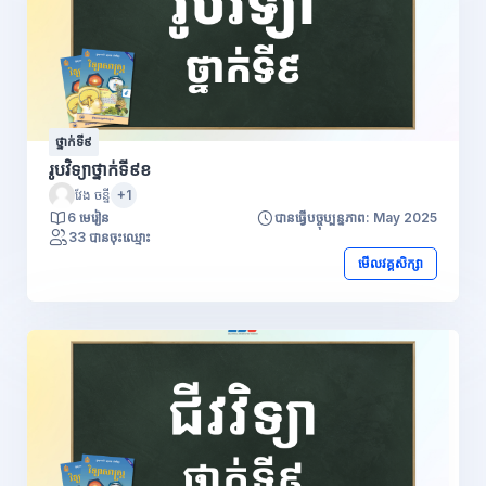
ថ្នាក់ទី៩
រូបវិទ្យាថ្នាក់ទី៩ខ
វែង ចន្នី
+1
6 មេរៀន
បានធ្វើបច្ចុប្បន្នភាព: May 2025
33 បានចុះឈ្មោះ
មើលវគ្គសិក្សា