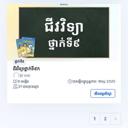
ថ្នាក់ទី៩
ជីវវិទ្យាថ្នាក់ទី៩ក
ម៉ូវ យេត
6 មេរៀន
បានធ្វើបច្ចុប្បន្នភាព: May 2025
31 បានចុះឈ្មោះ
មើលវគ្គសិក្សា
1
2
(បច្ចុប្បន្ន)
Next 