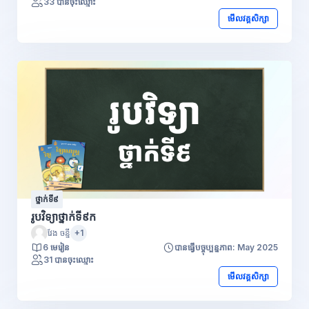
33 បានចុះឈ្មោះ
មើលវគ្គសិក្សា
ថ្នាក់ទី៩
រូបវិទ្យាថ្នាក់ទី៩ក
វែង ចន្នី
+1
6 មេរៀន
បានធ្វើបច្ចុប្បន្នភាព: May 2025
31 បានចុះឈ្មោះ
មើលវគ្គសិក្សា