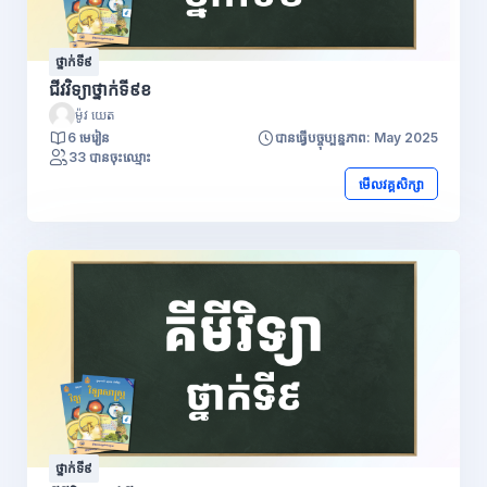
ថ្នាក់ទី៩
ជីវវិទ្យាថ្នាក់ទី៩ខ
ម៉ូវ យេត
6 មេរៀន
បានធ្វើបច្ចុប្បន្នភាព: May 2025
33 បានចុះឈ្មោះ
មើលវគ្គសិក្សា
ថ្នាក់ទី៩