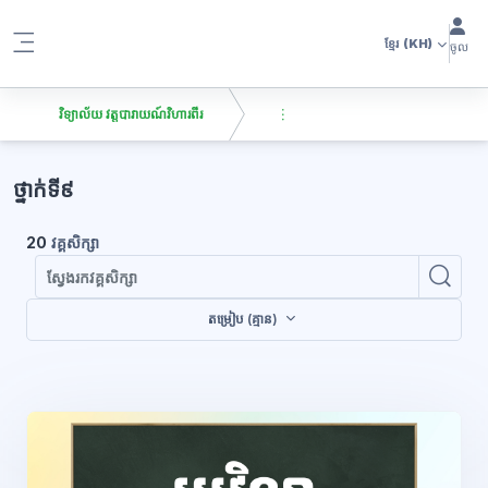
រំលងទៅកាន់មាតិកាមេ
ខ្មែរ
(KH)
ចូល
Side panel
វិទ្យាល័យ វត្តបារាយណ៍វិហារពីរ
ប្លុក
ថ្នាក់ទី៩
20
វគ្គសិក្សា
ស្វែ
ស្វែងរកវគ
តម្រៀប (គ្មាន)