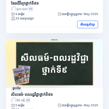
ផែនដីវិទ្យាថ្នាក់ទី៩ខ
អូល សុខា
+1
4 មេរៀន
បានធ្វើបច្ចុប្បន្នភាព: May 2025
33 បានចុះឈ្មោះ
មើលវគ្គសិក្សា
ថ្នាក់ទី៩
សីលធម៌-ពលរដ្ឋវិជ្ជាថ្នាក់ទី៩ខ
វែង ចន្នី
+1
3 មេរៀន
បានធ្វើបច្ចុប្បន្នភាព: May 2025