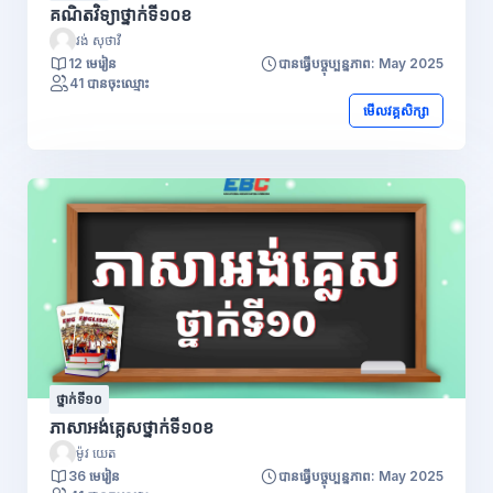
គណិតវិទ្យាថ្នាក់ទី១០ខ
វង់ សុថាវី
12 មេរៀន
បានធ្វើបច្ចុប្បន្នភាព: May 2025
41 បានចុះឈ្មោះ
មើលវគ្គសិក្សា
ថ្នាក់ទី១០
ភាសាអង់គ្លេសថ្នាក់ទី១០ខ
ម៉ូវ យេត
36 មេរៀន
បានធ្វើបច្ចុប្បន្នភាព: May 2025