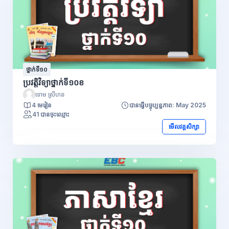
ថ្នាក់ទី១០
ប្រវត្តិវិទ្យាថ្នាក់ទី១០ខ
ទោម ស្រីហន
4 មេរៀន
បានធ្វើបច្ចុប្បន្នភាព: May 2025
41 បានចុះឈ្មោះ
មើលវគ្គសិក្សា