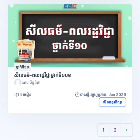
ថ្នាក់ទី១០
សីលធម៌-ពលរដ្ឋវិជ្ជាថ្នាក់ទី១០ខ
ណុប ច័ន្ទធីតា
4 មេរៀន
បានធ្វើបច្ចុប្បន្នភាព: Jun 2026
មើលវគ្គសិក្សា
1
2
(បច្ចុប្បន្ន)
Next 