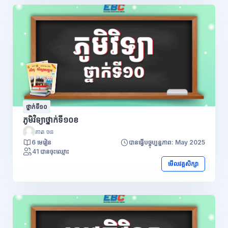
ថ្នាក់ទី១០
ភូមិវិទ្យាថ្នាក់ទី១០ខ
គាត ចន
6 មេរៀន
បានធ្វើបច្ចុប្បន្នភាព: May 2025
41 បានចុះឈ្មោះ
មើលវគ្គសិក្សា