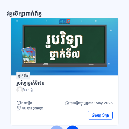
វគ្គសិក្សាពាក់ព័ន្ធ
ថ្នាក់ទី៧
រូបវិទ្យាថ្នាក់ទី៧ខ
វែង ចន្នី
5 មេរៀន
បានធ្វើបច្ចុប្បន្នភាព: May 2025
46 បានចុះឈ្មោះ
មើលវគ្គសិក្សា