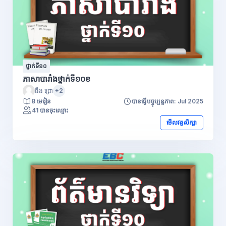
ថ្នាក់ទី១០
ភាសាបារាំងថ្នាក់ទី១០ខ
ផឹង ជ្រោ
+2
8 មេរៀន
បានធ្វើបច្ចុប្បន្នភាព: Jul 2025
41 បានចុះឈ្មោះ
មើលវគ្គសិក្សា