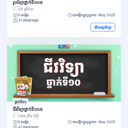
រូបវិទ្យាថ្នាក់ទី១០ខ
វ៉ន ស្រីភ័ស
6 មេរៀន
បានធ្វើបច្ចុប្បន្នភាព: May 2025
41 បានចុះឈ្មោះ
មើលវគ្គសិក្សា
ថ្នាក់ទី១០
ជីវវិទ្យាថ្នាក់ទី១០ខ
ហ៊យ ក្រឹម
+1
6 មេរៀន
បានធ្វើបច្ចុប្បន្នភាព: May 2025
41 បានចុះឈ្មោះ