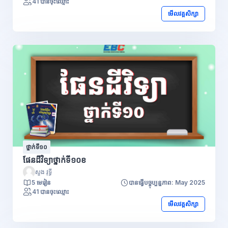
41 បានចុះឈ្មោះ
មើលវគ្គសិក្សា
ថ្នាក់ទី១០
ផែនដីវិទ្យាថ្នាក់ទី១០ខ
សួង វុទ្ធី
5 មេរៀន
បានធ្វើបច្ចុប្បន្នភាព: May 2025
41 បានចុះឈ្មោះ
មើលវគ្គសិក្សា