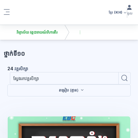
រំលងទៅកាន់មាតិកាមេ
ខ្មែរ
(KH)
ចូល
Side panel
វិទ្យាល័យ វត្តបារាយណ៍វិហារពីរ
ប្លុក
ថ្នាក់ទី១០
24
វគ្គសិក្សា
ស្វែ
ស្វែងរកវគ
តម្រៀប (គ្មាន)