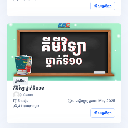
មើលវគ្គសិក្សា
ថ្នាក់ទី១០
គីមីវិទ្យាថ្នាក់ទី១០ខ
ទុំ សំណាង
5 មេរៀន
បានធ្វើបច្ចុប្បន្នភាព: May 2025
41 បានចុះឈ្មោះ
មើលវគ្គសិក្សា