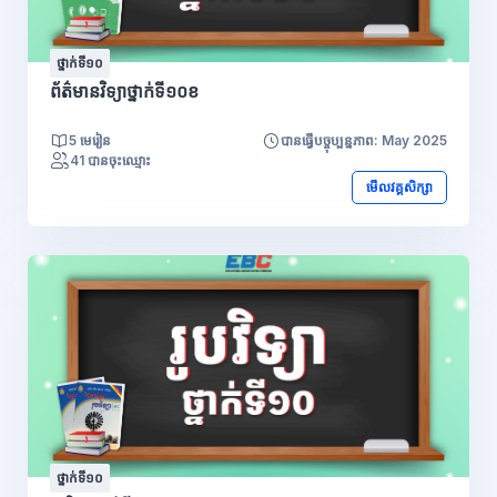
ថ្នាក់ទី១០
ព័ត៌មានវិទ្យាថ្នាក់ទី១០ខ
5 មេរៀន
បានធ្វើបច្ចុប្បន្នភាព: May 2025
41 បានចុះឈ្មោះ
មើលវគ្គសិក្សា
ថ្នាក់ទី១០