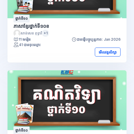
ថ្នាក់ទី១០
ភាសាខ្មែរថ្នាក់ទី១០ខ
សាន់សេន ពុទ្ធាវី
+1
11 មេរៀន
បានធ្វើបច្ចុប្បន្នភាព: Jan 2026
41 បានចុះឈ្មោះ
មើលវគ្គសិក្សា
ថ្នាក់ទី១០