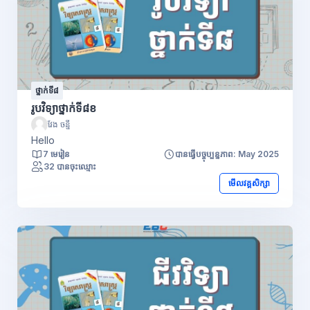
ថ្នាក់ទី៨
រូបវិទ្យាថ្នាក់ទី៨ខ
វែង ចន្នី
Hello
7 មេរៀន
បានធ្វើបច្ចុប្បន្នភាព: May 2025
32 បានចុះឈ្មោះ
មើលវគ្គសិក្សា