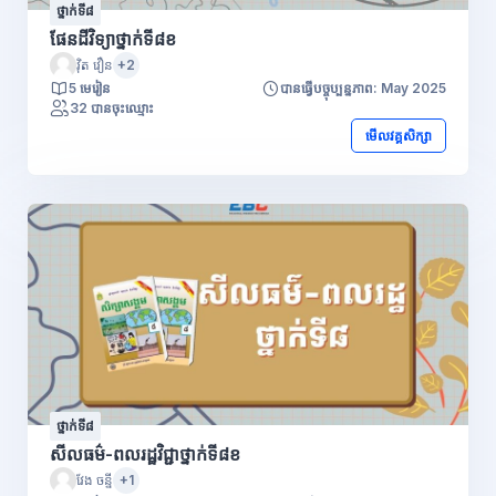
ថ្នាក់ទី៨
ផែនដីវិទ្យាថ្នាក់ទី៨ខ
វ៉ិត វឿន
+2
5 មេរៀន
បានធ្វើបច្ចុប្បន្នភាព: May 2025
32 បានចុះឈ្មោះ
មើលវគ្គសិក្សា
ថ្នាក់ទី៨
សីលធម៌-ពលរដ្ឋវិជ្ជាថ្នាក់ទី៨ខ
វែង ចន្នី
+1