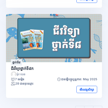
ថ្នាក់ទី៨
ជីវវិទ្យាថ្នាក់ទី៨ក
ម៉ូវ យេត
7 មេរៀន
បានធ្វើបច្ចុប្បន្នភាព: May 2025
28 បានចុះឈ្មោះ
មើលវគ្គសិក្សា