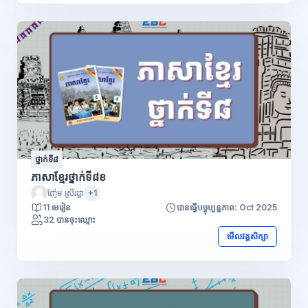
ថ្នាក់ទី៨
ភាសាខ្មែរថ្នាក់ទី៨ខ
ញ៉ែម ស្រីរដ្ឋា
+1
11 មេរៀន
បានធ្វើបច្ចុប្បន្នភាព: Oct 2025
32 បានចុះឈ្មោះ
មើលវគ្គសិក្សា