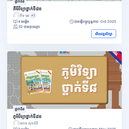
ថ្នាក់ទី៨
គីមីវិទ្យាថ្នាក់ទី៨ខ
ខឹម រេត
+1
4 មេរៀន
បានធ្វើបច្ចុប្បន្នភាព: Oct 2025
32 បានចុះឈ្មោះ
មើលវគ្គសិក្សា
ថ្នាក់ទី៨
ភូមិវិទ្យាថ្នាក់ទី៨ខ
សោម សុខសិរី