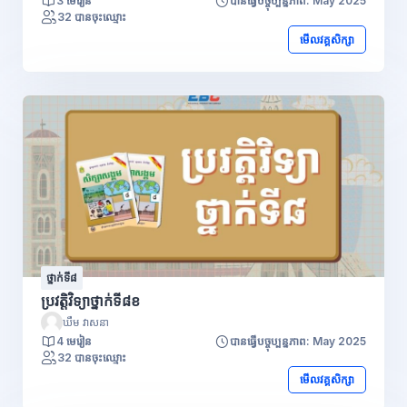
3 មេរៀន
បានធ្វើបច្ចុប្បន្នភាព: May 2025
32 បានចុះឈ្មោះ
មើលវគ្គសិក្សា
ថ្នាក់ទី៨
ប្រវត្តិវិទ្យាថ្នាក់ទី៨ខ
ឃឹម វាសនា
4 មេរៀន
បានធ្វើបច្ចុប្បន្នភាព: May 2025
32 បានចុះឈ្មោះ
មើលវគ្គសិក្សា