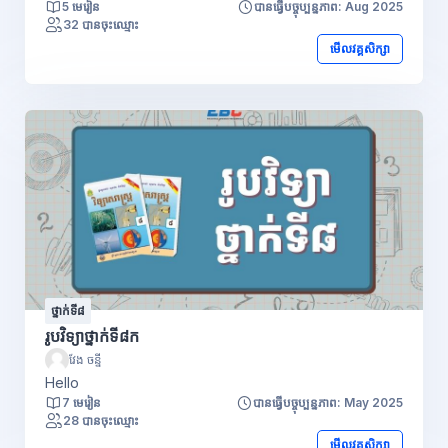
5 មេរៀន
បានធ្វើបច្ចុប្បន្នភាព: Aug 2025
32 បានចុះឈ្មោះ
មើលវគ្គសិក្សា
ថ្នាក់ទី៨
រូបវិទ្យាថ្នាក់ទី៨ក
វែង ចន្នី
Hello
7 មេរៀន
បានធ្វើបច្ចុប្បន្នភាព: May 2025
28 បានចុះឈ្មោះ
មើលវគ្គសិក្សា