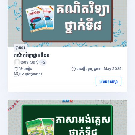
ថ្នាក់ទី៨
គណិតវិទ្យាថ្នាក់ទី៨ខ
សោម សុខសិរី
+2
19 មេរៀន
បានធ្វើបច្ចុប្បន្នភាព: May 2025
32 បានចុះឈ្មោះ
មើលវគ្គសិក្សា