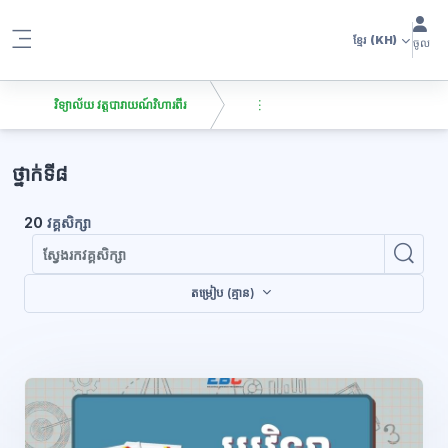
រំលងទៅកាន់មាតិកាមេ
ខ្មែរ
(KH)
ចូល
Side panel
វិទ្យាល័យ វត្តបារាយណ៍វិហារពីរ
ប្លុក
ថ្នាក់ទី៨
20
វគ្គសិក្សា
ស្វែ
ស្វែងរកវគ
តម្រៀប (គ្មាន)