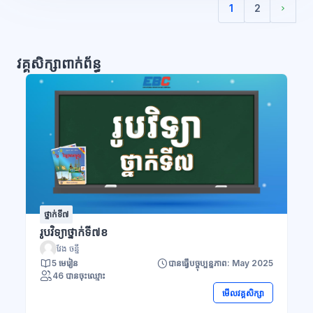
1
2
(បច្ចុប្បន្ន)
Next 
វគ្គសិក្សាពាក់ព័ន្ធ
ថ្នាក់ទី៧
រូបវិទ្យាថ្នាក់ទី៧ខ
វែង ចន្នី
5 មេរៀន
បានធ្វើបច្ចុប្បន្នភាព: May 2025
46 បានចុះឈ្មោះ
មើលវគ្គសិក្សា