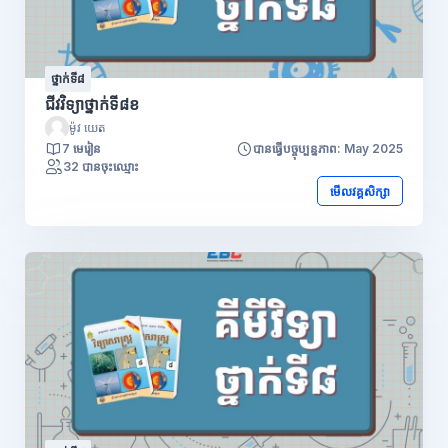
ថ្នាក់ទី៨
ជីវវិទ្យាថ្នាក់ទី៨ខ
ម៉ូវ យេត
7 មេរៀន
បានធ្វើបច្ចុប្បន្នភាព: May 2025
32 បានចុះឈ្មោះ
មើលវគ្គសិក្សា