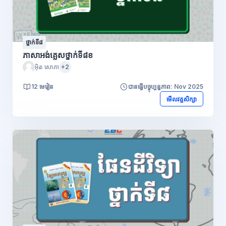
ថ្នាក់ទី៨
ភាសាអង់គ្លេសថ្នាក់ទី៨ខ
អ៊ិត សោភា
+2
12 មេរៀន
បានធ្វើបច្ចុប្បន្នភាព: Nov 2025
មើលវគ្គសិក្សា