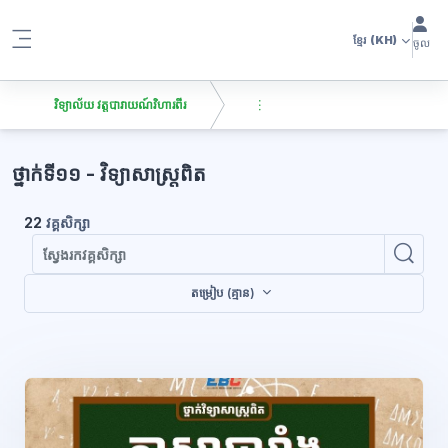
រំលងទៅកាន់មាតិកាមេ
ខ្មែរ
(KH)
ចូល
Side panel
វិទ្យាល័យ វត្តបារាយណ៍វិហារពីរ
ប្លុក
ថ្នាក់ទី១១ - វិទ្យាសាស្រ្តពិត
22
វគ្គសិក្សា
ស្វែ
ស្វែងរកវគ
តម្រៀប (គ្មាន)