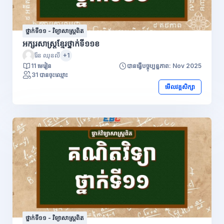
ថ្នាក់ទី១១ - វិទ្យាសាស្រ្តពិត
អក្សរសាស្រ្តខ្មែរថ្នាក់ទី១១ខ
រ៉ែន ឈុនលី
+1
11 មេរៀន
បានធ្វើបច្ចុប្បន្នភាព: Nov 2025
31 បានចុះឈ្មោះ
មើលវគ្គសិក្សា
ថ្នាក់ទី១១ - វិទ្យាសាស្រ្តពិត