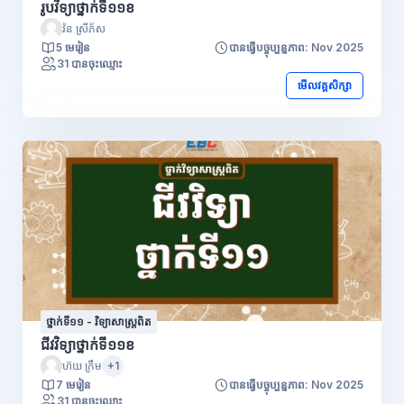
រូបវិទ្យាថ្នាក់ទី១១ខ
វ៉ន ស្រីភ័ស
5 មេរៀន
បានធ្វើបច្ចុប្បន្នភាព: Nov 2025
31 បានចុះឈ្មោះ
មើលវគ្គសិក្សា
ថ្នាក់ទី១១ - វិទ្យាសាស្រ្តពិត
ជីវវិទ្យាថ្នាក់ទី១១ខ
ហ៊យ ក្រឹម
+1
7 មេរៀន
បានធ្វើបច្ចុប្បន្នភាព: Nov 2025
31 បានចុះឈ្មោះ