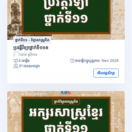
ថ្នាក់ទី១១ - វិទ្យាសាស្រ្តពិត
ប្រវត្តិវិទ្យាថ្នាក់ទី១១ខ
ទោម ស្រីហន
4 មេរៀន
បានធ្វើបច្ចុប្បន្នភាព: Nov 2025
31 បានចុះឈ្មោះ
មើលវគ្គសិក្សា