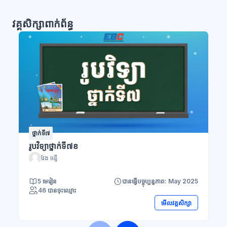
វគ្គសិក្សាពាក់ព័ន្ធ
ថ្នាក់ទី៧
រូបវិទ្យាថ្នាក់ទី៧ខ
វែង ចន្នី
5 មេរៀន
បានធ្វើបច្ចុប្បន្នភាព: May 2025
46 បានចុះឈ្មោះ
មើលវគ្គសិក្សា