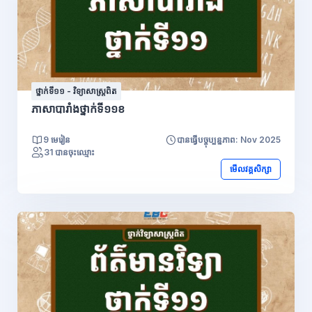
ថ្នាក់ទី១១ - វិទ្យាសាស្រ្តពិត
ភាសាបារាំងថ្នាក់ទី១១ខ
9 មេរៀន
បានធ្វើបច្ចុប្បន្នភាព: Nov 2025
31 បានចុះឈ្មោះ
មើលវគ្គសិក្សា