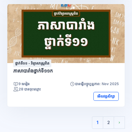
ថ្នាក់ទី១១ - វិទ្យាសាស្រ្តពិត
ភាសាបារាំងថ្នាក់ទី១១ក
9 មេរៀន
បានធ្វើបច្ចុប្បន្នភាព: Nov 2025
28 បានចុះឈ្មោះ
មើលវគ្គសិក្សា
1
2
(បច្ចុប្បន្ន)
Next 