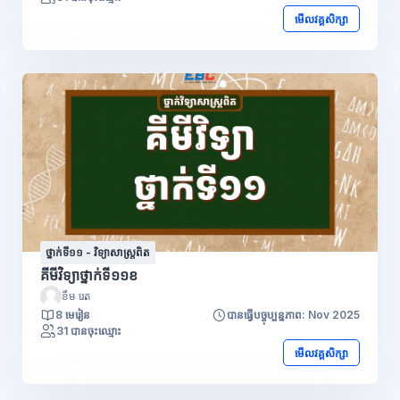
មើលវគ្គសិក្សា
ថ្នាក់ទី១១ - វិទ្យាសាស្រ្តពិត
គីមីវិទ្យាថ្នាក់ទី១១ខ
ខឹម រេត
8 មេរៀន
បានធ្វើបច្ចុប្បន្នភាព: Nov 2025
31 បានចុះឈ្មោះ
មើលវគ្គសិក្សា