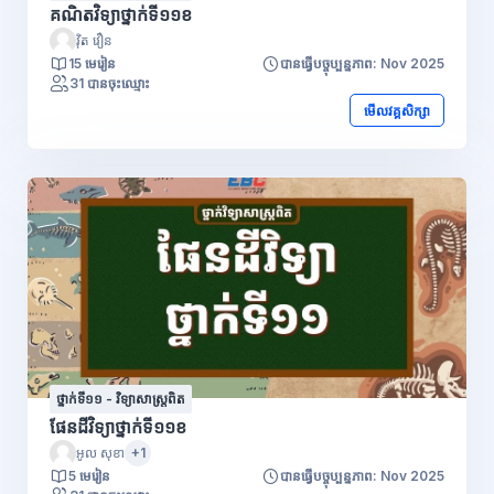
គណិតវិទ្យាថ្នាក់ទី១១ខ
វ៉ិត វឿន
15 មេរៀន
បានធ្វើបច្ចុប្បន្នភាព: Nov 2025
31 បានចុះឈ្មោះ
មើលវគ្គសិក្សា
ថ្នាក់ទី១១ - វិទ្យាសាស្រ្តពិត
ផែនដីវិទ្យាថ្នាក់ទី១១ខ
អូល សុខា
+1
5 មេរៀន
បានធ្វើបច្ចុប្បន្នភាព: Nov 2025