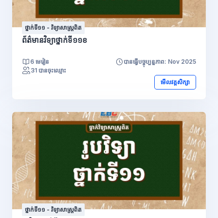
ថ្នាក់ទី១១ - វិទ្យាសាស្រ្តពិត
ព័ត៌មានវិទ្យាថ្នាក់ទី១១ខ
6 មេរៀន
បានធ្វើបច្ចុប្បន្នភាព: Nov 2025
31 បានចុះឈ្មោះ
មើលវគ្គសិក្សា
ថ្នាក់ទី១១ - វិទ្យាសាស្រ្តពិត