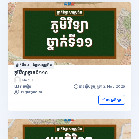
ថ្នាក់ទី១១ - វិទ្យាសាស្រ្តពិត
ភូមិវិទ្យាថ្នាក់ទី១១ខ
គាត ចន
8 មេរៀន
បានធ្វើបច្ចុប្បន្នភាព: Nov 2025
31 បានចុះឈ្មោះ
មើលវគ្គសិក្សា