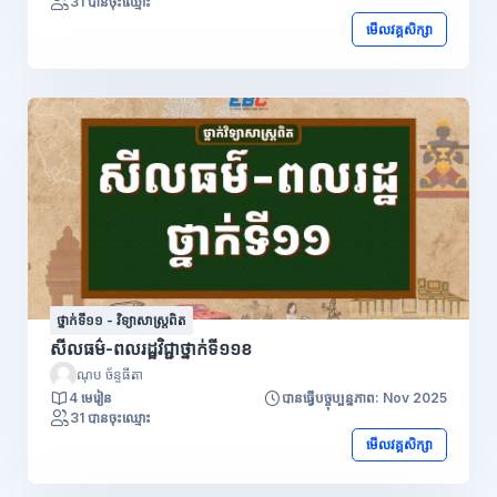
31 បានចុះឈ្មោះ
មើលវគ្គសិក្សា
ថ្នាក់ទី១១ - វិទ្យាសាស្រ្តពិត
សីលធម៌-ពលរដ្ឋវិជ្ជាថ្នាក់ទី១១ខ
ណុប ច័ន្ទធីតា
4 មេរៀន
បានធ្វើបច្ចុប្បន្នភាព: Nov 2025
31 បានចុះឈ្មោះ
មើលវគ្គសិក្សា