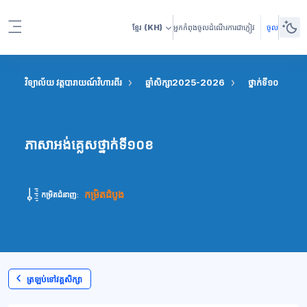
រំលងទៅកាន់មាតិកាមេ
ខ្មែរ
(KH)
អ្នកកំពុងចូលដំណើរការជាភ្ញៀវ
ចូល
Side panel
វិទ្យាល័យ វត្តបារាយណ៍វិហារពីរ
ឆ្នាំសិក្សា2025-2026
ថ្នាក់ទី១០
ភ
ភាសាអង់គ្លេសថ្នាក់ទី១០ខ
កម្រិតដំបូង
កម្រិតជំនាញ:
ត្រឡប់ទៅវគ្គសិក្សា