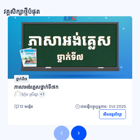
វគ្គសិក្សាថ្មីបំផុត
ថ្នាក់ទី៧
ភាសាអង់គ្លេសថ្នាក់ទី៧ក
ញ៉ែម ស្រីរដ្ឋា
+1
12 មេរៀន
បានធ្វើបច្ចុប្បន្នភាព: Oct 2025
មើលវគ្គសិក្សា