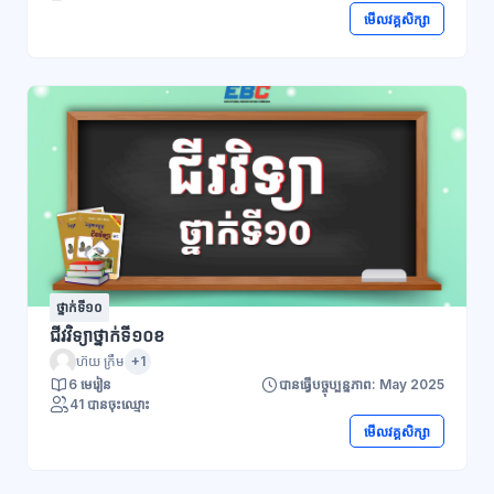
មើលវគ្គសិក្សា
ថ្នាក់ទី១០
ជីវវិទ្យាថ្នាក់ទី១០ខ
ហ៊យ ក្រឹម
+1
6 មេរៀន
បានធ្វើបច្ចុប្បន្នភាព: May 2025
41 បានចុះឈ្មោះ
មើលវគ្គសិក្សា