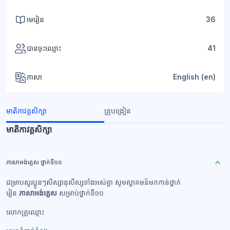
មេរៀន
36
បានចុះឈ្មោះ
41
ភាសា
English ‎(en)‎
មាតិកាវគ្គសិក្សា
គ្រូបង្រៀន
មាតិកាវគ្គសិក្សា
ភាសាអង់គ្លេស ថ្នាក់ទី១០
ជម្រាបសួរប្អូនៗសិស្សានុសិស្សទាំងអស់គ្នា សូមស្វាគមន៍មកកាន់ថ្នាក់
រៀន
ភាសាអង់គ្លេស
សម្រាប់ថ្នាក់ទី១០
លោកគ្រូឈ្មោះ