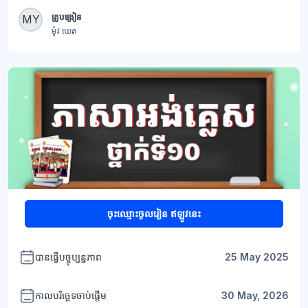
ប្លុក
គ្រូបង្រៀន
MY
ម៉ូវ យេត
ប្លុក
ចុះឈ្មោះចូលរៀន ឥឡូវនេះ
បានធ្វើបច្ចុប្បន្នភាព
25 May 2025
កាលបរិច្ឆេទចាប់ផ្តើម
30 May, 2026