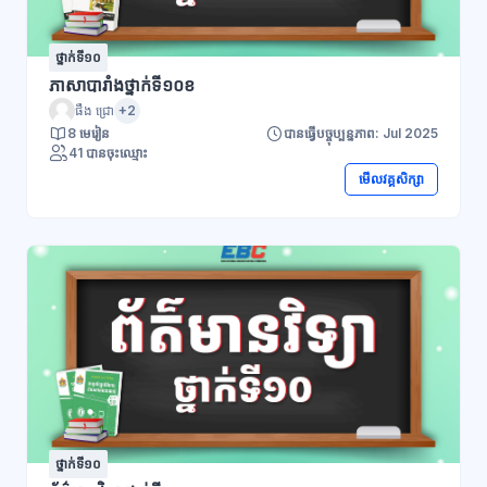
ថ្នាក់ទី១០
ភាសាបារាំងថ្នាក់ទី១០ខ
ផឹង ជ្រោ
+2
8 មេរៀន
បានធ្វើបច្ចុប្បន្នភាព: Jul 2025
41 បានចុះឈ្មោះ
មើលវគ្គសិក្សា
ថ្នាក់ទី១០