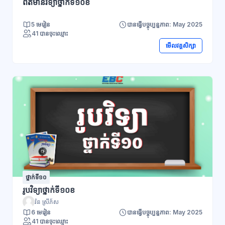
ព័ត៌មានវិទ្យាថ្នាក់ទី១០ខ
5 មេរៀន
បានធ្វើបច្ចុប្បន្នភាព: May 2025
41 បានចុះឈ្មោះ
មើលវគ្គសិក្សា
ថ្នាក់ទី១០
រូបវិទ្យាថ្នាក់ទី១០ខ
វ៉ន ស្រីភ័ស
6 មេរៀន
បានធ្វើបច្ចុប្បន្នភាព: May 2025
41 បានចុះឈ្មោះ