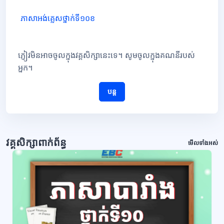
ភាសាអង់គ្លេសថ្នាក់ទី១០ខ
ភ្ញៀវមិនអាចចូលក្នុងវគ្គសិក្សានេះទេ។ សូមចូលក្នុងគណនីរបស់
អ្នក។
បន្ត
វគ្គសិក្សាពាក់ព័ន្ធ
មើលទាំងអស់