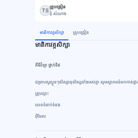
ប្លុក
គ្រូបង្រៀន
TS
ទុំ សំណាង
ប្លុក
មាតិកាវគ្គសិក្សា
គ្រូបង្រៀន
មាតិកាវគ្គសិក្សា
គីមីវិទ្យា ថ្នាក់ទី៩
ជម្រាបសួរប្អូនៗសិស្សានុសិស្សទាំងអស់គ្នា សូមស្វាគមន៍មកកាន់ថ្នា
គ្រូឈ្មោះ
លេខទំនាក់ទំនង​
អ៊ីមែល