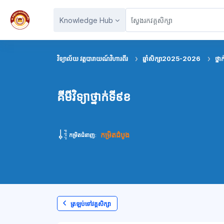
រំលងទៅកាន់មាតិកាមេ
Knowledge Hub
វិទ្យាល័យ វត្តបារាយណ៍វិហារពីរ
ឆ្នាំសិក្សា2025-2026
ថ្នា
គីមីវិទ្យាថ្នាក់ទី៩ខ
កម្រិតដំបូង
កម្រិតជំនាញ:
ត្រឡប់ទៅវគ្គសិក្សា