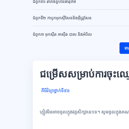
ជំពូកទី១ តារាងខួបនៃធាតុគីមី
ជំពូកទី២ កាបូកអុកសុីសែននិងអុីដ្រូសែន
ជំពូក៣ អុកសុីត អាសុីត បាស និងអំបិល
ទា
ជម្រើសសម្រាប់ការចុះឈ្
គីមីវិទ្យាថ្នាក់ទី៩ខ
ភ្ញៀវមិនអាចចូលក្នុងវគ្គសិក្សានេះទេ។ សូមចូលក្នុងគ