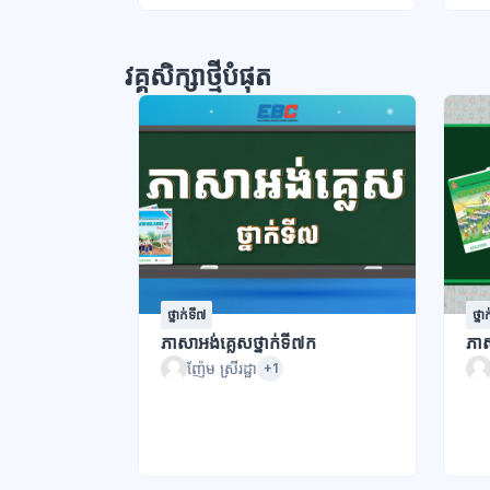
វគ្គសិក្សាថ្មីបំផុត
ថ្នាក់ទី៧
ថ្នា
ភាសាអង់គ្លេសថ្នាក់ទី៧ក
ភាស
ញ៉ែម ស្រីរដ្ឋា
+1