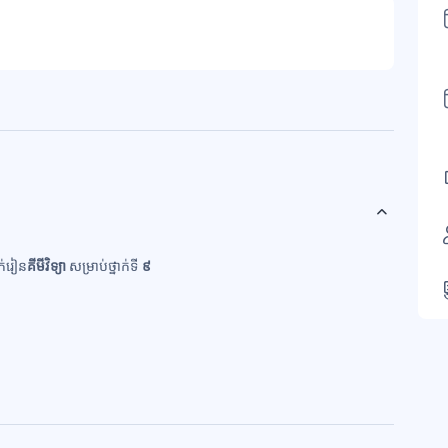
ក់រៀន
គីមីវិទ្យា
សម្រាប់ថ្នាក់ទី
៩