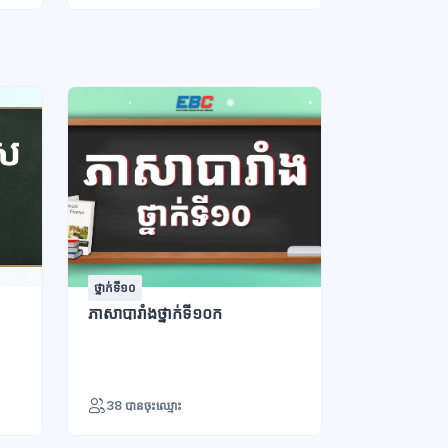
ថ្នាក់ទី១០
ថ្នាក់ទី១១ - វិទ្យ
ភាសាបារាំងថ្នាក់ទី១០ក
ភាសាបារាំងថ្
38 បានចុះឈ្មោះ
28 បានចុះឈ្