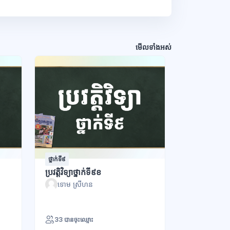
មើលទាំងអស់
ថ្នាក់ទី៩
ប្រវត្តិវិទ្យាថ្នាក់ទី៩ខ
ទោម ស្រីហន
33 បានចុះឈ្មោះ