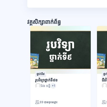
វគ្គសិក្សាពាក់ព័ន្ធ
ថ្នាក់ទី៩
ថ្នា
រូបវិទ្យាថ្នាក់ទី៩ខ
ជីវវ
វែង ចន្នី
+1
33 បានចុះឈ្មោះ