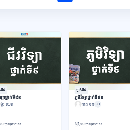
ក់ទី៩
ថ្នាក់ទី៩
ិទ្យាថ្នាក់ទី៩ខ
ភូមិវិទ្យាថ្នាក់ទី៩ខ
ម៉ូវ យេត
គាត ចន
+1
33 បានចុះឈ្មោះ
33 បានចុះឈ្មោះ