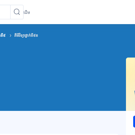
ដើម
ស្វែងរកវគ្គសិក្សា
ស្វែងរកវគ្គសិក្សា
ក់ទី៩
គីមីវិទ្យាថ្នាក់ទី៩ខ