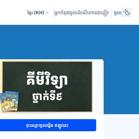
អ្នកកំពុងចូលដំណើរការជាភ្ញៀវ
ចូល
ខ្មែរ
(KH)
ចុះឈ្មោះចូលរៀន ឥឡូវនេះ