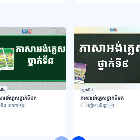
ក់ទី៨
ថ្នាក់ទី៩
ាអង់គ្លេសថ្នាក់ទី៨ក
ភាសាអង់គ្លេសថ្នាក់ទី៩ក
អ៊ិត សោភា
ញ៉ែម ស្រីរដ្ឋា
+2
+1