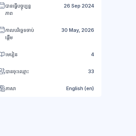
បានធ្វើបច្ចុប្បន្ន
26 Sep 2024
ភាព
កាលបរិច្ឆេទចាប់
30 May, 2026
ផ្តើម
មេរៀន
4
បានចុះឈ្មោះ
33
ភាសា
English ‎(en)‎