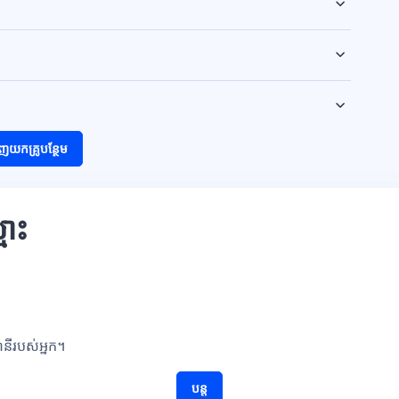
ញយកគ្រូបន្ថែម
មោះ
ណនីរបស់អ្នក។
បន្ត