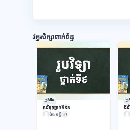
វគ្គសិក្សាពាក់ព័ន្ធ
ថ្នាក់ទី៩
ថ្នា
រូបវិទ្យាថ្នាក់ទី៩ខ
ជីវវ
វែង ចន្នី
+1