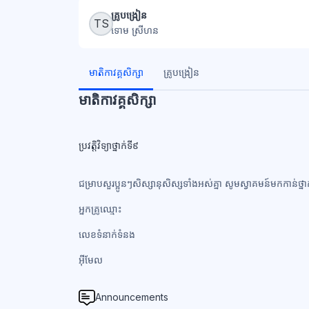
ប្លុក
គ្រូបង្រៀន
TS
ទោម ស្រីហន
ប្លុក
មាតិកាវគ្គសិក្សា
គ្រូបង្រៀន
មាតិកាវគ្គសិក្សា
ប្រវត្តិវិទ្យាថ្នាក់ទី៩
ជម្រាបសួរប្អូនៗសិស្សានុសិស្សទាំងអស់គ្នា សូមស្វាគមន៍មកកាន់ថ្ន
អ្នកគ្រូឈ្មោះ
លេខទំនាក់ទំនង​
អ៊ីមែល
Announcements