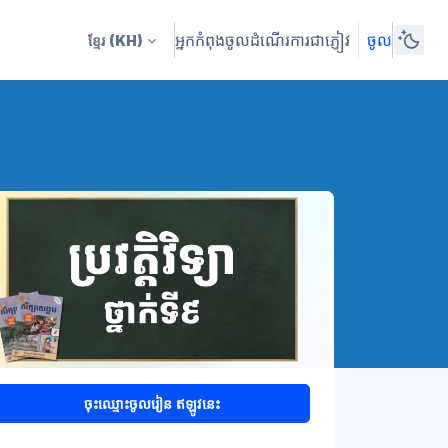
អ្នកកំពុងចូលដំណើរការជាភ្ញៀវ
ចូល
ខ្មែរ
(KH)
ចុះឈ្មោះចូលរៀន ឥឡូវនេះ