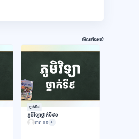
មើលទាំងអស់
ថ្នាក់ទី៩
ភូមិវិទ្យាថ្នាក់ទី៩ខ
គាត ចន
+1