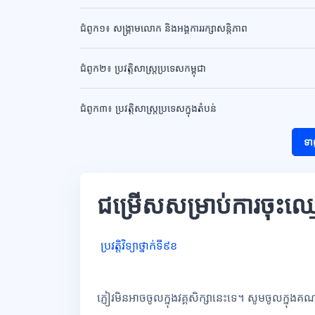
ជំពូក១៖ សង្គ្រាមលោក និងអង្គការរក្សាសន្តិភាព
ជំពូក២៖ ប្រវត្តិសាស្ត្រប្រទេសកម្ពុជា
ជំពូក៣៖ ប្រវត្តិសាស្រ្តប្រទេសក្នុងតំបន់
ទា
ជម្រើសសម្រាប់ការចុះឈ្
ប្រវត្តិវិទ្យាថ្នាក់ទី៩ខ
ភ្ញៀវមិនអាចចូលក្នុងវគ្គសិក្សានេះទេ។ សូមចូលក្នុងគ