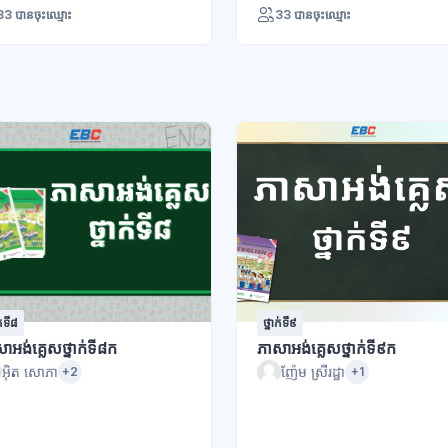
33 បានចុះឈ្មោះ
33 បានចុះឈ្មោះ
ក់ទី៨
ថ្នាក់ទី៩
ាអង់គ្លេសថ្នាក់ទី៨ក
ភាសាអង់គ្លេសថ្នាក់ទី៩ក
អ៊ិត សោភា
ញ៉ែម ស្រីរដ្ឋា
+2
+1