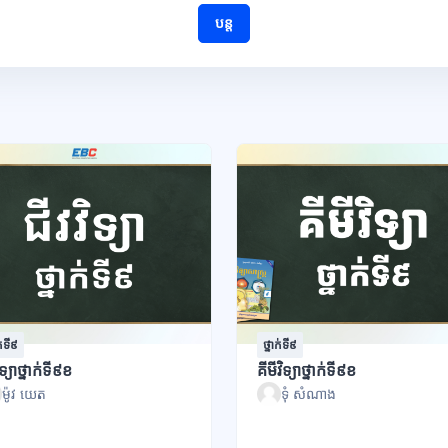
បន្ត
ក់ទី៩
ថ្នាក់ទី៩
ិទ្យាថ្នាក់ទី៩ខ
គីមីវិទ្យាថ្នាក់ទី៩ខ
ម៉ូវ យេត
ទុំ សំណាង