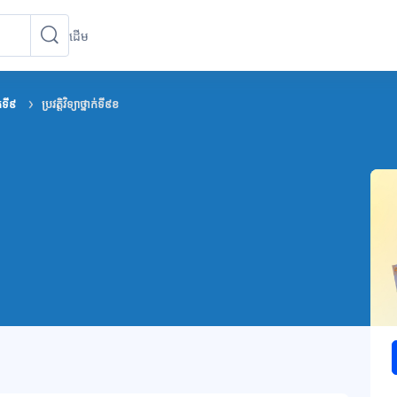
ដើម
ស្វែងរកវគ្គសិក្សា
ស្វែងរកវគ្គសិក្សា
ក់ទី៩
ប្រវត្តិវិទ្យាថ្នាក់ទី៩ខ