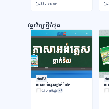
33 បានចុះឈ្មោះ
វគ្គសិក្សាថ្មីបំផុត
ថ្នាក់ទី៧
ថ្នា
ភាសាអង់គ្លេសថ្នាក់ទី៧ក
ភាស
ញ៉ែម ស្រីរដ្ឋា
+1