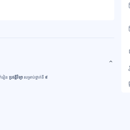
ាក់រៀន
ប្រវត្តិ
វិទ្យា
សម្រាប់ថ្នាក់ទី
៩