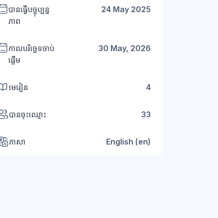
បានធ្វើបច្ចុប្បន្ន
24 May 2025
ភាព
កាលបរិច្ឆេទចាប់
30 May, 2026
ផ្តើម
មេរៀន
4
បានចុះឈ្មោះ
33
ភាសា
English ‎(en)‎