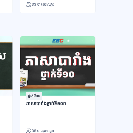
33 បានចុះឈ្មោះ
ថ្នាក់ទី១០
ថ្នាក់ទី១១ - វិទ្យ
ភាសាបារាំងថ្នាក់ទី១០ក
ភាសាបារាំងថ្
38 បានចុះឈ្មោះ
28 បានចុះឈ្