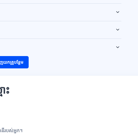
ញយកគ្រូបន្ថែម
មោះ
ណនីរបស់អ្នក។