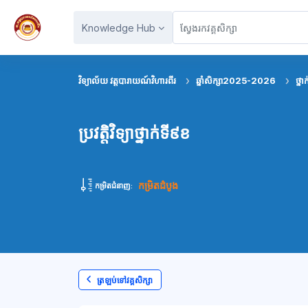
រំលងទៅកាន់មាតិកាមេ
Knowledge Hub
វិទ្យាល័យ វត្តបារាយណ៍វិហារពីរ
ឆ្នាំសិក្សា2025-2026
ថ្នា
ប្រវត្តិវិទ្យាថ្នាក់ទី៩ខ
កម្រិតដំបូង
កម្រិតជំនាញ:
ត្រឡប់ទៅវគ្គសិក្សា