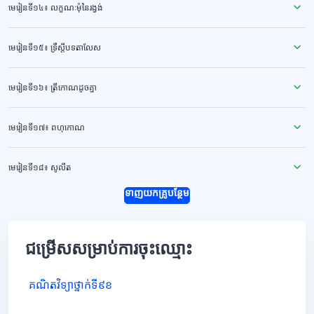
មេរៀនទី១៤៖ លក្ខណៈមុំនៃរង្វង់
មេរៀនទី១៥៖ ទ្រឹស្ដីបទតាលែស
មេរៀនទី១៦៖ ត្រីកោណដូចគ្នា
មេរៀនទី១៧៖ ពហុកោណ
មេរៀនទី១៨៖ សូលីត
ទាញយកគ្រូបន្ថែម
ជម្រើសសម្រាប់ការចុះឈ្មោះ
គណិតវិទ្យាថ្នាក់ទី៩ខ