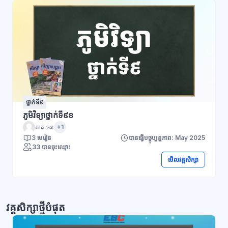
ថ្នាក់ទី៩
ភូមិវិទ្យាថ្នាក់ទី៩ខ
គាត ចន
+1
3 មេរៀន
បានធ្វើបច្ចុប្បន្នភាព: May 2025
33 បានចុះឈ្មោះ
មើលវគ្គសិក្សា
វគ្គសិក្សាថ្មីបំផុត