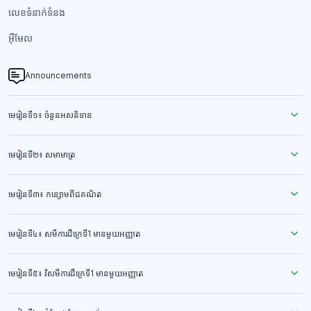
លេខទំនាក់ទំនង​
អ៊ីមែល
Announcements
មេរៀនទី១៖ ចំនួនអសនិទាន
មេរៀនទី២៖ សមាមាត្រ
មេរៀនទី៣៖ កន្សោមពីជគណិត
មេរៀនទី៤៖ សមីការដឺក្រេទី1 មានមួយអញ្ញាត
មេរៀនទី៥៖ វិសមីការដឺក្រេទី1 មានមួយអញ្ញាត