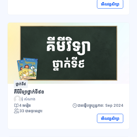
មើលវគ្គសិក្សា
ថ្នាក់ទី៩
គីមីវិទ្យាថ្នាក់ទី៩ខ
ទុំ សំណាង
4 មេរៀន
បានធ្វើបច្ចុប្បន្នភាព: Sep 2024
33 បានចុះឈ្មោះ
មើលវគ្គសិក្សា