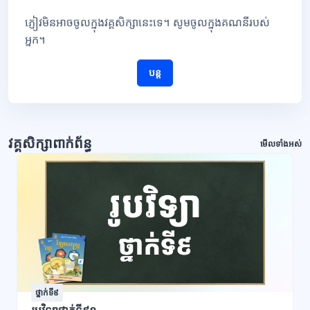
ភ្ញៀវមិនអាចចូលក្នុងវគ្គសិក្សានេះទេ។ សូមចូលក្នុងគណនីរបស់
អ្នក។
បន្ត
វគ្គសិក្សាពាក់ព័ន្ធ
មើលទាំងអស់
ថ្នាក់ទី៩
រូបវិទ្យាថ្នាក់ទី៩ខ