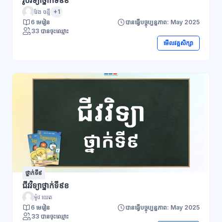
វែង ចន្នី
+1
6 មេរៀន
បានធ្វើបច្ចុប្បន្នភាព: May 2025
33 បានចុះឈ្មោះ
មើលវគ្គសិក្សា
ថ្នាក់ទី៩
ជីវវិទ្យាថ្នាក់ទី៩ខ
ម៉ូវ យេត
6 មេរៀន
បានធ្វើបច្ចុប្បន្នភាព: May 2025
33 បានចុះឈ្មោះ