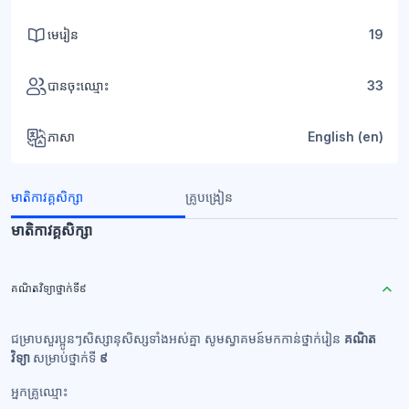
មេរៀន
19
បានចុះឈ្មោះ
33
ភាសា
English ‎(en)‎
មាតិកាវគ្គសិក្សា
គ្រូបង្រៀន
មាតិកាវគ្គសិក្សា
គណិតវិទ្យាថ្នាក់ទី៩
ជម្រាបសួរប្អូនៗសិស្សានុសិស្សទាំងអស់គ្នា សូមស្វាគមន៍មកកាន់ថ្នាក់រៀន
គណិត
វិទ្យា
សម្រាប់ថ្នាក់ទី
៩
អ្នកគ្រូឈ្មោះ