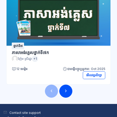
ថ្នាក់ទី៧
ភាសាអង់គ្លេសថ្នាក់ទី៧ក
ញ៉ែម ស្រីរដ្ឋា
+1
12 មេរៀន
បានធ្វើបច្ចុប្បន្នភាព: Oct 2025
មើលវគ្គសិក្សា
ប្លុក
ប្លុក
Contact site support