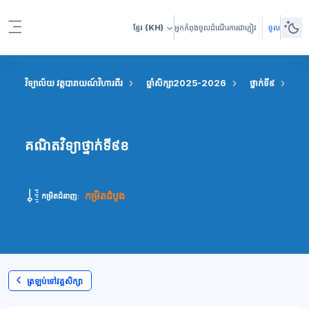
រំលងទៅកាន់មាតិកាមេ
ខ្មែរ
(KH)
អ្នកកំពុងចូលដំណើរការជាភ្ញៀវ
ចូល
Side panel
វិទ្យាល័យ វត្តបារាយណ៍វិហារពីរ
ឆ្នាំសិក្សា2025-2026
ថ្នាក់ទី៩
គណិ
គណិតវិទ្យាថ្នាក់ទី៩ខ
កម្រិតដំបូង
កម្រិតជំនាញ:
ត្រឡប់ទៅវគ្គសិក្សា