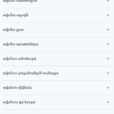
មេរៀនទី៦៖ បំណែងចែកប្រេកង់
មេរៀនទី៧៖ មធ្យមស្ថិតិ
មេរៀនទី៨៖ ប្រូបាប
មេរៀនទី៩៖ ចម្ងាយរវាងពីរចំណុច
មេរៀនទី១០៖ សមីការនៃបន្ទាត់
មេរៀនទី១១៖ ប្រព័ន្ធសមីការដឺក្រេទី1 មានពីរអញ្ញាត
មេរៀនទី១២៖ ទ្រឹស្ដីពីតាគ័រ
មេរៀនទី១៣៖ រង្វង់ និងបន្ទាត់