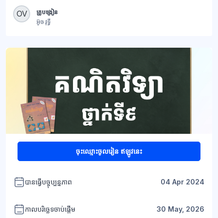
ប្លុក
គ្រូបង្រៀន
OV
អ៊ូច វុទ្ធី
ប្លុក
ចុះឈ្មោះចូលរៀន ឥឡូវនេះ
បានធ្វើបច្ចុប្បន្នភាព
04 Apr 2024
កាលបរិច្ឆេទចាប់ផ្តើម
30 May, 2026