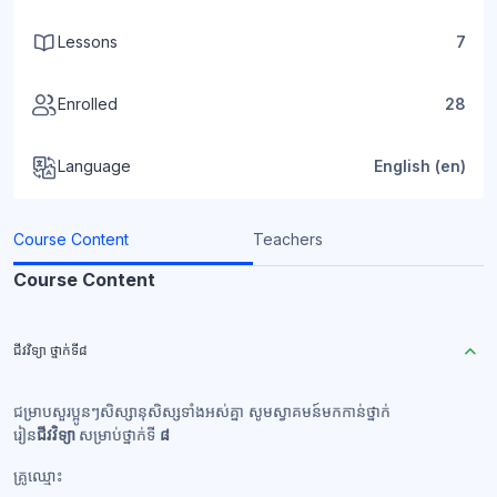
Lessons
7
Enrolled
28
Language
English ‎(en)‎
Course Content
Teachers
Course Content
ជីវវិទ្យា ថ្នាក់ទី៨
ជម្រាបសួរប្អូនៗសិស្សានុសិស្សទាំងអស់គ្នា សូមស្វាគមន៍មកកាន់ថ្នាក់
រៀន
ជីវ
វិទ្យា
សម្រាប់ថ្នាក់ទី
៨
គ្រូឈ្មោះ