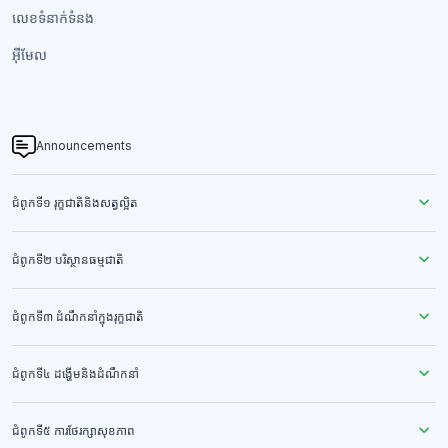
លេខទំនាក់ទំនង​
អ៊ីមែល
Announcements
ជំពូកទី១ រុក្ខជាតិនិងសត្វល្អិត
ជំពូកទី២ បរិស្ថានធម្មជាតិ
ជំពូកទី៣ ដំណឹកនាំក្នុងរុក្ខជាតិ
ជំពូកទី៤ ដង្ហើមនិងដំណឹកនាំ
ជំពូកទី៥ ការថែរក្សាសុខភាព