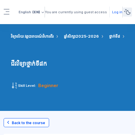
Skip to main content
English
(EN)
You are currently using guest access
Log in
Side panel
វិទ្យាល័យ វត្តបារាយណ៍វិហារពីរ
ឆ្នាំសិក្សា2025-2026
ថ្នាក់ទី៨
ជីវវ
ជីវវិទ្យាថ្នាក់ទី៨ក
Beginner
Skill Level:
Back to the course