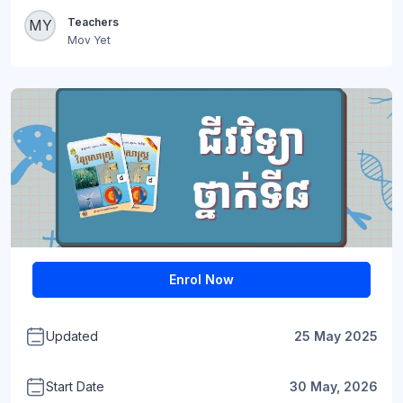
Blocks
Teachers
MY
Mov Yet
Blocks
Enrol Now
Updated
25 May 2025
Start Date
30 May, 2026