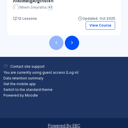
ភាសាអង់គ្លេសថ្នាក់ទី៧ក
Nhem Sreyratha
+1
12 Lessons
Updated: Oct 2025
View Course
Blocks
Blocks
Contact site support
You are currently using guest access (
Log in
)
Data retention summary
Get the mobile app
Switch to the standard theme
Powered by
Moodle
Powered By EBC