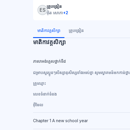
ប្លុក
គ្រូបង្រៀន
ES
អ៊ិត សោភា
+2
ប្លុក
មាតិកាវគ្គសិក្សា
គ្រូបង្រៀន
មាតិកាវគ្គសិក្សា
ភាសាអង់គ្លេសថ្នាក់ទី៨
ជម្រាបសួរប្អូនៗសិស្សានុសិស្សទាំងអស់គ្នា សូមស្វាគមន៍មកកាន់ថ្នា
គ្រូឈ្មោះ
លេខទំនាក់ទំនង​
អ៊ីមែល
Chapter 1 A new school year