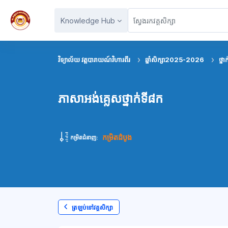
រំលងទៅកាន់មាតិកាមេ
Knowledge Hub
វិទ្យាល័យ វត្តបារាយណ៍វិហារពីរ
ឆ្នាំសិក្សា2025-2026
ថ្នា
ភាសាអង់គ្លេសថ្នាក់ទី៨ក
កម្រិតដំបូង
កម្រិតជំនាញ:
ត្រឡប់ទៅវគ្គសិក្សា