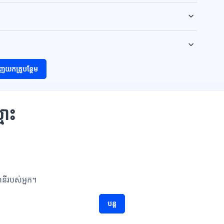
ញយកគ្រូបន្ថែម
មោះ
ណនីរបស់អ្នក។
បន្ត