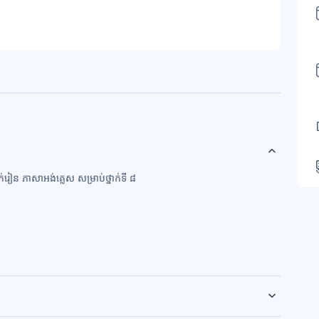
ក់រៀន ភាសាអង់គ្លេស សម្រាប់ថ្នាក់ទី ៨