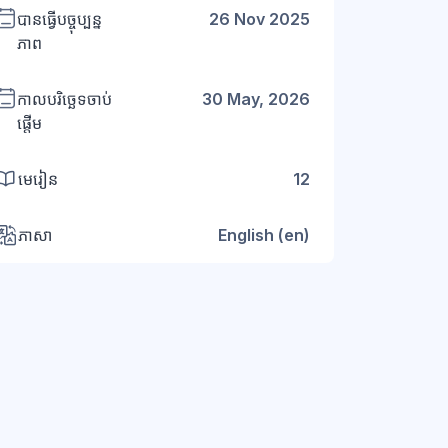
បានធ្វើបច្ចុប្បន្ន
26 Nov 2025
ភាព
កាលបរិច្ឆេទចាប់
30 May, 2026
ផ្តើម
មេរៀន
12
ភាសា
English ‎(en)‎