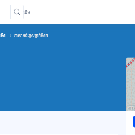
ដើម
ស្វែងរកវគ្គសិក្សា
ស្វែងរកវគ្គសិក្សា
ក់ទី៨
ភាសាអង់គ្លេសថ្នាក់ទី៨ក