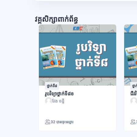
វគ្គសិក្សាពាក់ព័ន្ធ
ថ្នាក់ទី៨
ថ្នា
រូបវិទ្យាថ្នាក់ទី៨ខ
ជីវវ
វែង ចន្នី
32 បានចុះឈ្មោះ