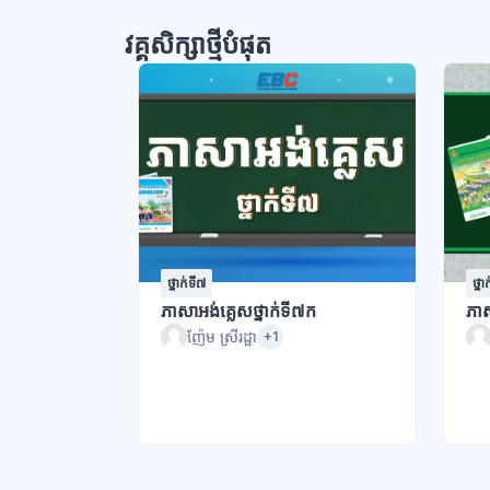
វគ្គសិក្សាថ្មីបំផុត
ថ្នាក់ទី៧
ថ្នា
ភាសាអង់គ្លេសថ្នាក់ទី៧ក
ភាស
ញ៉ែម ស្រីរដ្ឋា
+1