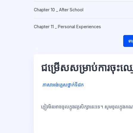
Chapter 10 _ After School
Chapter 11 _ Personal Experiences
ទា
ជម្រើសសម្រាប់ការចុះឈ្
ភាសាអង់គ្លេសថ្នាក់ទី៨ក
ភ្ញៀវមិនអាចចូលក្នុងវគ្គសិក្សានេះទេ។ សូមចូលក្នុងគ