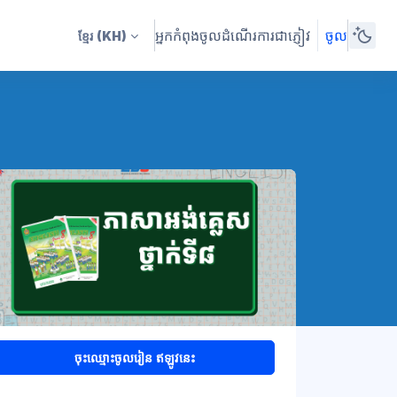
អ្នកកំពុងចូលដំណើរការជាភ្ញៀវ
ចូល
ខ្មែរ
(KH)
ចុះឈ្មោះចូលរៀន ឥឡូវនេះ