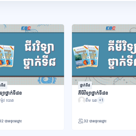
ក់ទី៨
ថ្នាក់ទី៨
ិទ្យាថ្នាក់ទី៨ខ
គីមីវិទ្យាថ្នាក់ទី៨ខ
ម៉ូវ យេត
ខឹម រេត
+1
32 បានចុះឈ្មោះ
32 បានចុះឈ្មោះ