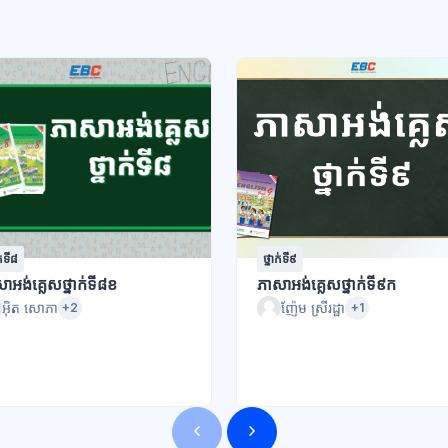
ក់ទី៨
ថ្នាក់ទី៩
ាអង់គ្លេសថ្នាក់ទី៨ខ
ភាសាអង់គ្លេសថ្នាក់ទី៩ក
អ៊ិត សោភា
ញ៉ែម ស្រីរដ្ឋា
+2
+1