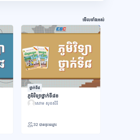
មើលទាំងអស់
ថ្នាក់ទី៨
ភូមិវិទ្យាថ្នាក់ទី៨ខ
សោម សុខសិរី
32 បានចុះឈ្មោះ