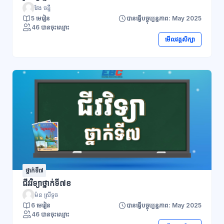
វែង ចន្នី
5 មេរៀន
បានធ្វើបច្ចុប្បន្នភាព: May 2025
46 បានចុះឈ្មោះ
មើលវគ្គសិក្សា
ថ្នាក់ទី៧
ជីវវិទ្យាថ្នាក់ទី៧ខ
ម៉ន ស្រីទូច
6 មេរៀន
បានធ្វើបច្ចុប្បន្នភាព: May 2025
46 បានចុះឈ្មោះ