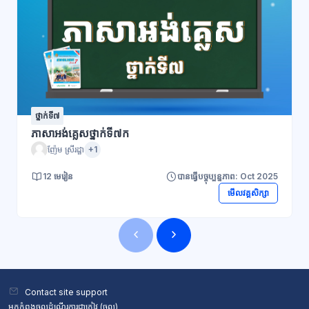
ថ្នាក់ទី៧
ភាសាអង់គ្លេសថ្នាក់ទី៧ក
ញ៉ែម ស្រីរដ្ឋា
+1
12 មេរៀន
បានធ្វើបច្ចុប្បន្នភាព: Oct 2025
មើលវគ្គសិក្សា
ប្លុក
ប្លុក
Contact site support
អ្នកកំពុងចូលដំណើរការជាភ្ញៀវ (
ចូល
)