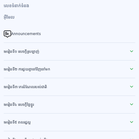
លេខទំនាក់ទំនង​
អ៊ីមែល
Announcements
មេរៀនទី១ សេចក្ដីស្រឡាញ់
មេរៀនទី២ ការជួយគ្នាទៅវិញទៅមក
មេរៀនទី៣ កេរដំណែលរបស់ជាតិ
មេរៀនទី៤ សេចក្ដីថ្លៃថ្នូរ
មេរៀនទី៥ ពលរដ្ឋល្អ