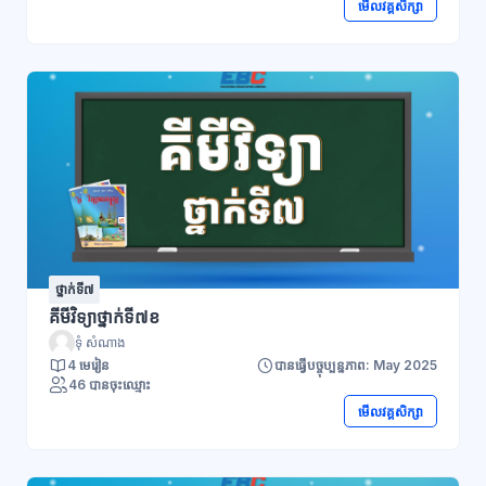
មើលវគ្គសិក្សា
ថ្នាក់ទី៧
គីមីវិទ្យាថ្នាក់ទី៧ខ
ទុំ សំណាង
4 មេរៀន
បានធ្វើបច្ចុប្បន្នភាព: May 2025
46 បានចុះឈ្មោះ
មើលវគ្គសិក្សា