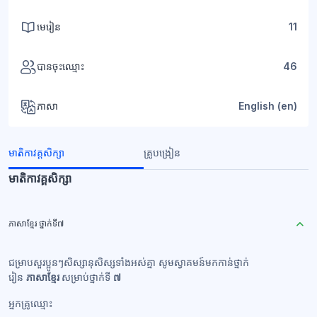
មេរៀន
11
បានចុះឈ្មោះ
46
ភាសា
English ‎(en)‎
មាតិកាវគ្គសិក្សា
គ្រូបង្រៀន
មាតិកាវគ្គសិក្សា
ភាសាខ្មែរ ថ្នាក់ទី៧
ជម្រាបសួរប្អូនៗសិស្សានុសិស្សទាំងអស់គ្នា សូមស្វាគមន៍មកកាន់ថ្នាក់
រៀន
ភាសាខ្មែរ
សម្រាប់ថ្នាក់ទី
៧
អ្នកគ្រូឈ្មោះ