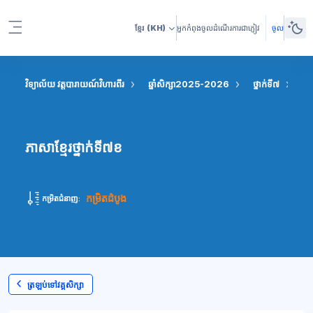
រំលងទៅកាន់មាតិកាមេ
ខ្មែរ
(KH)
អ្នកកំពុងចូលដំណើរការជាភ្ញៀវ
ចូល
Side panel
វិទ្យាល័យ វត្តបារាយណ៍វិហារពីរ
ឆ្នាំសិក្សា2025-2026
ថ្នាក់ទី៧
ភា
ភាសាខ្មែរថ្នាក់ទី៧ខ
កម្រិតដំបូង
កម្រិតជំនាញ:
ត្រឡប់ទៅវគ្គសិក្សា