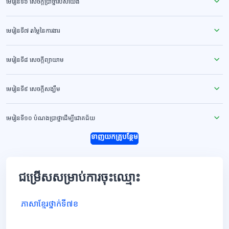
មេរៀនទី៦ សេចក្ដីប្រាថ្នារបស់យើង
មេរៀនទី៧ តម្លៃនៃការងារ
មេរៀនទី៨ សេចក្ដីព្យាយាម
មេរៀនទី៩ សេចក្ដីសង្ឃឹម
មេរៀនទី១០ បំណងប្រាថ្នាដើម្បីជោគជ័យ
ទាញយកគ្រូបន្ថែម
ជម្រើសសម្រាប់ការចុះឈ្មោះ
ភាសាខ្មែរថ្នាក់ទី៧ខ