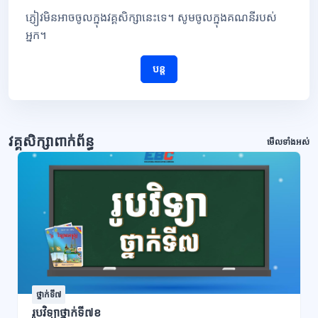
ភ្ញៀវមិនអាចចូលក្នុងវគ្គសិក្សានេះទេ។ សូមចូលក្នុងគណនីរបស់
អ្នក។
បន្ត
វគ្គសិក្សាពាក់ព័ន្ធ
មើលទាំងអស់
ថ្នាក់ទី៧
រូបវិទ្យាថ្នាក់ទី៧ខ