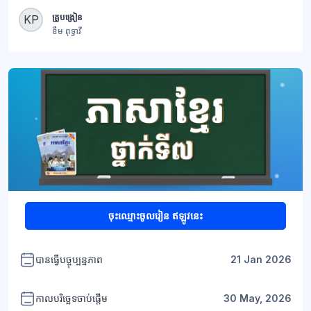
ប្លុក
គ្រូបង្រៀន
KP
ខឹម ពុទ្ធាវី
+1
ប្លុក
ចុះឈ្មោះចូលរៀន ឥឡូវនេះ
បានធ្វើបច្ចុប្បន្នភាព
21 Jan 2026
កាលបរិច្ឆេទចាប់ផ្តើម
30 May, 2026