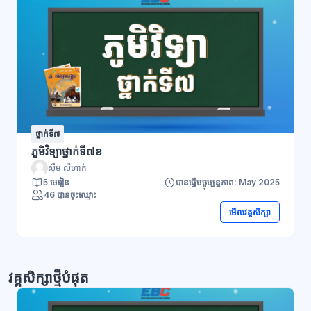
ថ្នាក់ទី៧
ភូមិវិទ្យាថ្នាក់ទី៧ខ
ស៊ឹម លីហាក់
5 មេរៀន
បានធ្វើបច្ចុប្បន្នភាព: May 2025
46 បានចុះឈ្មោះ
មើលវគ្គសិក្សា
វគ្គសិក្សាថ្មីបំផុត