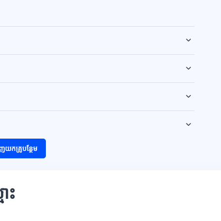
ញយកគ្រូបន្ថែម
មោះ