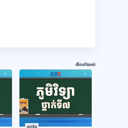
មើលទាំងអស់
ថ្នាក់ទី៧