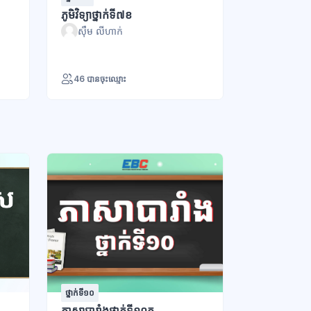
ភូមិវិទ្យាថ្នាក់ទី៧ខ
ស៊ឹម លីហាក់
46 បានចុះឈ្មោះ
ថ្នាក់ទី១០
ថ្នាក់ទី១១ - វិទ្យ
ភាសាបារាំងថ្នាក់ទី១០ក
ភាសាបារាំងថ្