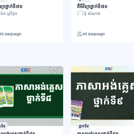
ិទ្យាថ្នាក់ទី៧ខ
គីមីវិទ្យាថ្នាក់ទី៧ខ
ម៉ន ស្រីទូច
ទុំ សំណាង
46 បានចុះឈ្មោះ
46 បានចុះឈ្មោះ
ក់ទី៨
ថ្នាក់ទី៩
ាអង់គ្លេសថ្នាក់ទី៨ក
ភាសាអង់គ្លេសថ្នាក់ទី៩ក