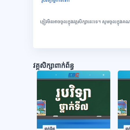
ភ្ញៀវមិនអាចចូលក្នុងវគ្គសិក្សានេះទេ។ សូមចូលក្នុងគ
វគ្គសិក្សាពាក់ព័ន្ធ
ថ្នាក់ទី៧
ថ្នា