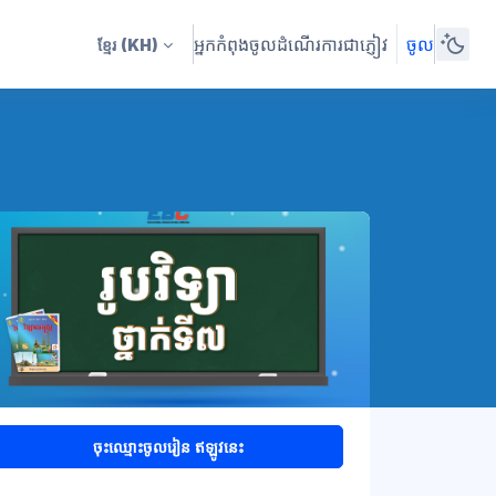
អ្នកកំពុងចូលដំណើរការជាភ្ញៀវ
ចូល
ខ្មែរ
(KH)
ចុះឈ្មោះចូលរៀន ឥឡូវនេះ