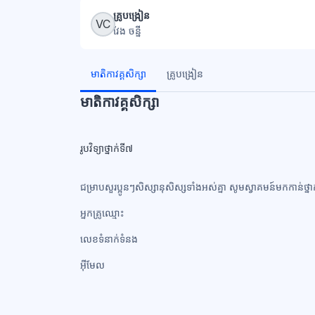
ប្លុក
គ្រូបង្រៀន
VC
វែង ចន្នី
ប្លុក
មាតិកាវគ្គសិក្សា
គ្រូបង្រៀន
មាតិកាវគ្គសិក្សា
រូបវិទ្យាថ្នាក់ទី៧
ជម្រាបសួរប្អូនៗសិស្សានុសិស្សទាំងអស់គ្នា សូមស្វាគមន៍មកកាន់ថ្នាក់រ
អ្នកគ្រូឈ្មោះ
លេខទំនាក់ទំនង​
អ៊ីមែល