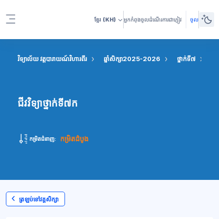
រំលងទៅកាន់មាតិកាមេ
ខ្មែរ
(KH)
អ្នកកំពុងចូលដំណើរការជាភ្ញៀវ
ចូល
Side panel
វិទ្យាល័យ វត្តបារាយណ៍វិហារពីរ
ឆ្នាំសិក្សា2025-2026
ថ្នាក់ទី៧
ជីវ
ជីវវិទ្យាថ្នាក់ទី៧ក
កម្រិតដំបូង
កម្រិតជំនាញ:
ត្រឡប់ទៅវគ្គសិក្សា