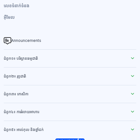
លេខទំនាក់ទំនង​
អ៊ីមែល
Announcements
ជំពូក១៖ បរិស្ថានធម្មជាតិ
ជំពូក២៖ រុក្ខជាតិ
ជំពូក៣៖ កោសិកា
ជំពូក៤៖ ការរំលាយអាហារ
ជំពូក៥៖ អាល់កុល និងថ្នាំជក់