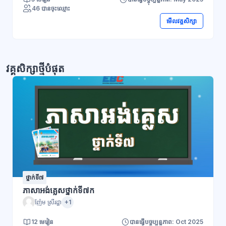
46 បានចុះឈ្មោះ
មើលវគ្គសិក្សា
វគ្គសិក្សាថ្មីបំផុត
ថ្នាក់ទី៧
ភាសាអង់គ្លេសថ្នាក់ទី៧ក
ញ៉ែម ស្រីរដ្ឋា
+1
12 មេរៀន
បានធ្វើបច្ចុប្បន្នភាព: Oct 2025