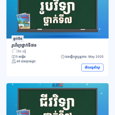
ថ្នាក់ទី៧
រូបវិទ្យាថ្នាក់ទី៧ខ
វែង ចន្នី
5 មេរៀន
បានធ្វើបច្ចុប្បន្នភាព: May 2025
46 បានចុះឈ្មោះ
មើលវគ្គសិក្សា