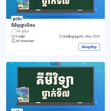
ថ្នាក់ទី៧
ជីវវិទ្យាថ្នាក់ទី៧ខ
ម៉ន ស្រីទូច
6 មេរៀន
បានធ្វើបច្ចុប្បន្នភាព: May 2025
46 បានចុះឈ្មោះ
មើលវគ្គសិក្សា