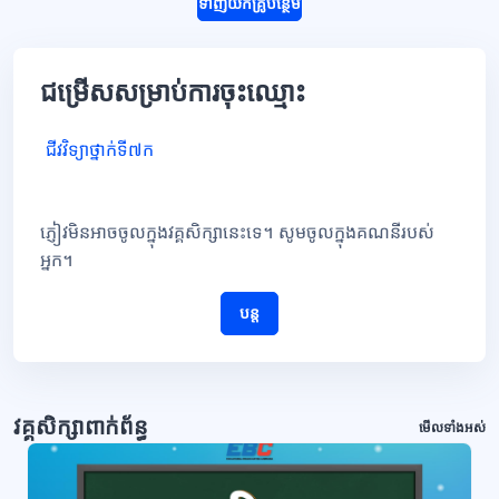
ទាញយកគ្រូបន្ថែម
ជម្រើសសម្រាប់ការចុះឈ្មោះ
ជីវវិទ្យាថ្នាក់ទី៧ក
ភ្ញៀវមិនអាចចូលក្នុងវគ្គសិក្សានេះទេ។ សូមចូលក្នុងគណនីរបស់
អ្នក។
បន្ត
វគ្គសិក្សាពាក់ព័ន្ធ
មើលទាំងអស់