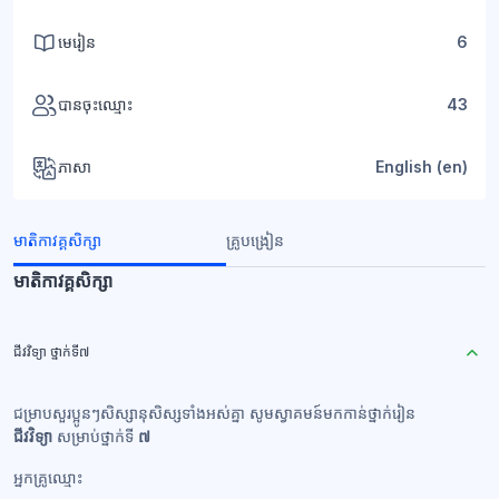
មេរៀន
6
បានចុះឈ្មោះ
43
ភាសា
English ‎(en)‎
មាតិកាវគ្គសិក្សា
គ្រូបង្រៀន
មាតិកាវគ្គសិក្សា
ជីវវិទ្យា ថ្នាក់ទី៧
ជម្រាបសួរប្អូនៗសិស្សានុសិស្សទាំងអស់គ្នា សូមស្វាគមន៍មកកាន់ថ្នាក់រៀន
ជីវវិទ្យា
សម្រាប់ថ្នាក់ទី
៧
អ្នកគ្រូឈ្មោះ