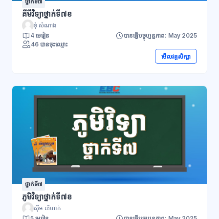
ថ្នាក់ទី៧
គីមីវិទ្យាថ្នាក់ទី៧ខ
ទុំ សំណាង
4 មេរៀន
បានធ្វើបច្ចុប្បន្នភាព: May 2025
46 បានចុះឈ្មោះ
មើលវគ្គសិក្សា
ថ្នាក់ទី៧
ភូមិវិទ្យាថ្នាក់ទី៧ខ
ស៊ឹម លីហាក់
5 មេរៀន
បានធ្វើបច្ចុប្បន្នភាព: May 2025