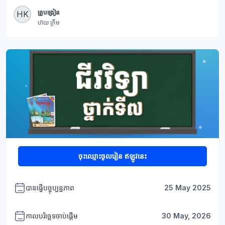
ប្លុក
គ្រូបង្រៀន
HK
ហ៊យ ក្រឹម
+1
ប្លុក
ចុះឈ្មោះចូលរៀន ឥឡូវនេះ
បានធ្វើបច្ចុប្បន្នភាព
25 May 2025
កាលបរិច្ឆេទចាប់ផ្តើម
30 May, 2026