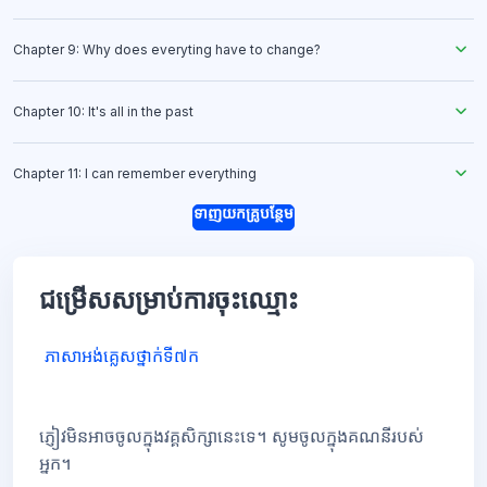
Chapter 9: Why does everyting have to change?
Chapter 10: It's all in the past
Chapter 11: I can remember everything
ទាញយកគ្រូបន្ថែម
ជម្រើសសម្រាប់ការចុះឈ្មោះ
ភាសាអង់គ្លេសថ្នាក់ទី៧ក
ភ្ញៀវមិនអាចចូលក្នុងវគ្គសិក្សានេះទេ។ សូមចូលក្នុងគណនីរបស់
អ្នក។