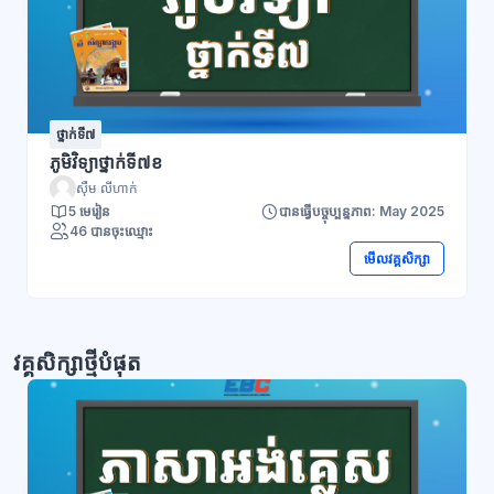
ថ្នាក់ទី៧
ភូមិវិទ្យាថ្នាក់ទី៧ខ
ស៊ឹម លីហាក់
5 មេរៀន
បានធ្វើបច្ចុប្បន្នភាព: May 2025
46 បានចុះឈ្មោះ
មើលវគ្គសិក្សា
វគ្គសិក្សាថ្មីបំផុត