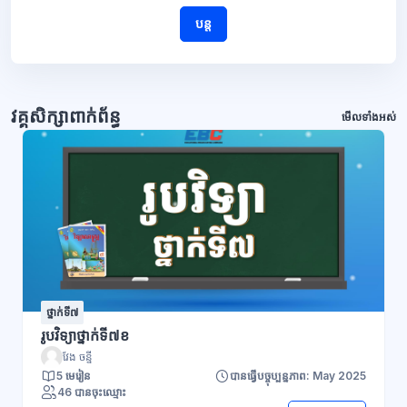
បន្ត
វគ្គសិក្សាពាក់ព័ន្ធ
មើលទាំងអស់
ថ្នាក់ទី៧
រូបវិទ្យាថ្នាក់ទី៧ខ
វែង ចន្នី
5 មេរៀន
បានធ្វើបច្ចុប្បន្នភាព: May 2025
46 បានចុះឈ្មោះ