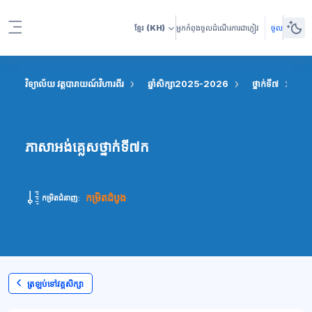
រំលងទៅកាន់មាតិកាមេ
ខ្មែរ
(KH)
អ្នកកំពុងចូលដំណើរការជាភ្ញៀវ
ចូល
Side panel
វិទ្យាល័យ វត្តបារាយណ៍វិហារពីរ
ឆ្នាំសិក្សា2025-2026
ថ្នាក់ទី៧
ភា
ភាសាអង់គ្លេសថ្នាក់ទី៧ក
កម្រិតដំបូង
កម្រិតជំនាញ:
ត្រឡប់ទៅវគ្គសិក្សា