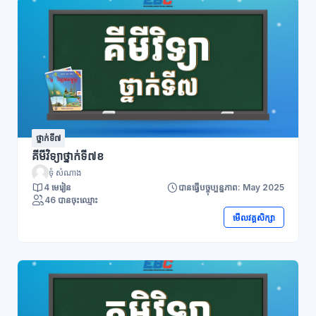
ថ្នាក់ទី៧
គីមីវិទ្យាថ្នាក់ទី៧ខ
ទុំ សំណាង
4 មេរៀន
បានធ្វើបច្ចុប្បន្នភាព: May 2025
46 បានចុះឈ្មោះ
មើលវគ្គសិក្សា