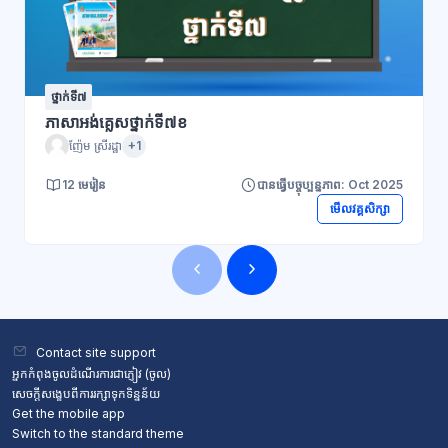
ថ្នាក់ទី៧
ភាសាអង់គ្លេសថ្នាក់ទី៧ខ
ញ៉ែម ស្រីរដ្ឋា
+1
12 មេរៀន
បានធ្វើបច្ចុប្បន្នភាព: Oct 2025
មើលវគ្គសិក្សា
ប្លុក
ប្លុក
Contact site support
អ្នកកំពុងចូលដំណើរការជាភ្ញៀវ (
ចូល
)
សេចក្តីសង្ខេបពីការរក្សាទុកទិន្នន័យ
Get the mobile app
Switch to the standard theme