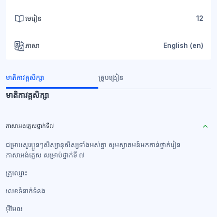
មេរៀន
12
ភាសា
English ‎(en)‎
មាតិកាវគ្គសិក្សា
គ្រូបង្រៀន
មាតិកាវគ្គសិក្សា
ភាសាអង់គ្លេសថ្នាក់ទី៧
ជម្រាបសួរប្អូនៗសិស្សានុសិស្សទាំងអស់គ្នា សូមស្វាគមន៍មកកាន់ថ្នាក់រៀន
ភាសាអង់គ្លេស សម្រាប់ថ្នាក់ទី ៧
គ្រូឈ្មោះ
លេខទំនាក់ទំនង​
អ៊ីមែល