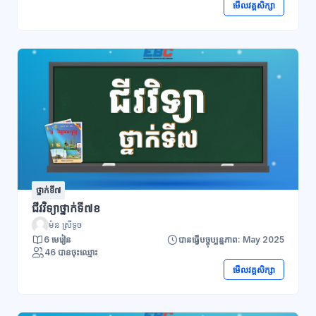
មើលវគ្គសិក្សា
ថ្នាក់ទី៧
ជីវវិទ្យាថ្នាក់ទី៧ខ
ម៉ន ស្រីទូច
6 មេរៀន
បានធ្វើបច្ចុប្បន្នភាព: May 2025
46 បានចុះឈ្មោះ
មើលវគ្គសិក្សា