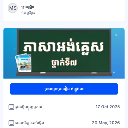
ប្លុក
គ្រូបង្រៀន
MS
ម៉ន ស្រីទូច
+1
ប្លុក
ចុះឈ្មោះចូលរៀន ឥឡូវនេះ
បានធ្វើបច្ចុប្បន្នភាព
17 Oct 2025
កាលបរិច្ឆេទចាប់ផ្តើម
30 May, 2026